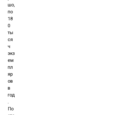
шо,
по
18
0
ты
ся
ч
экз
ем
пл
яр
ов
в
год
.
По