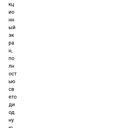
кц
ио
нн
ый
эк
ра
н,
по
лн
ост
ью
св
ето
ди
од
ну
ю