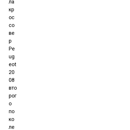
ла
кр
ос
со
ве
р
Pe
ug
eot
20
08
вто
рог
о
по
ко
ле