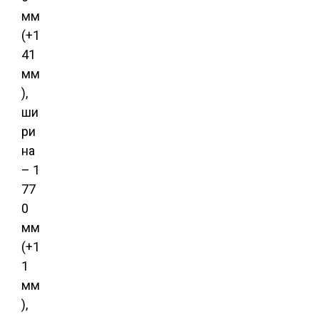
мм
(+1
41
мм
),
ши
ри
на
– 1
77
0
мм
(+1
1
мм
),