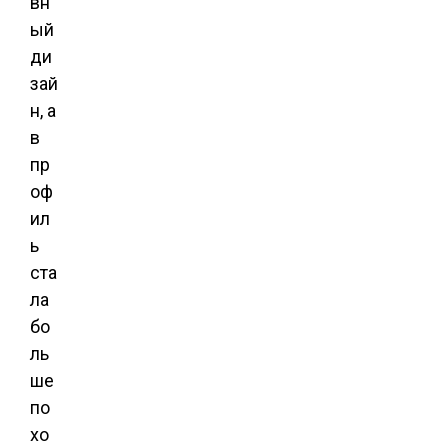
вн
ый
ди
зай
н, а
в
пр
оф
ил
ь
ста
ла
бо
ль
ше
по
хо