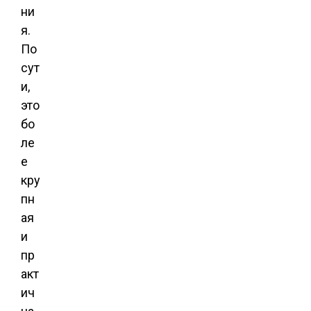
ни
я.
По
сут
и,
это
бо
ле
е
кру
пн
ая
и
пр
акт
ич