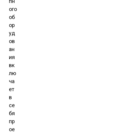
пн
ого
об
ор
уд
ов
ан
ия
вк
лю
ча
ет
в
се
бя
пр
ое