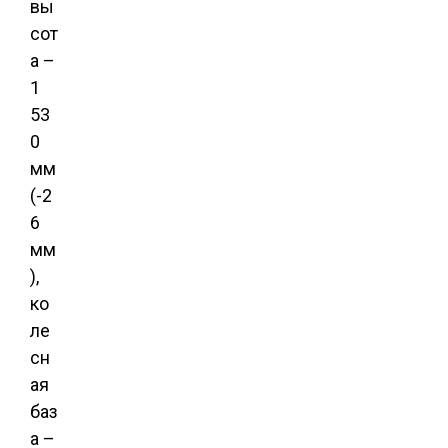
вы
сот
а –
1
53
0
мм
(-2
6
мм
),
ко
ле
сн
ая
баз
а –