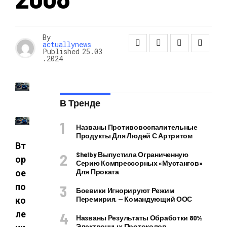
By
actuallynews
Published
25.03
.2024
В Тренде
Названы Противовоспалительные
Продукты Для Людей С Артритом
Вт
Shelby Выпустила Ограниченную
ор
Серию Компрессорных «Мустангов»
Для Проката
ое
по
Боевики Игнорируют Режим
Перемирия, — Командующий ООС
ко
ле
Названы Результаты Обработки 80%
Электронных Протоколов