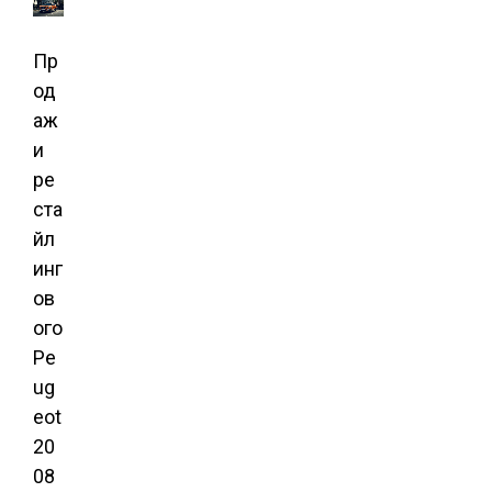
Пр
од
аж
и
ре
ста
йл
инг
ов
ого
Pe
ug
eot
20
08