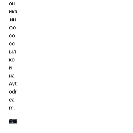
он
ика
.ин
фо
со
сс
ыл
ко
й
на
Avt
odr
ea
m.