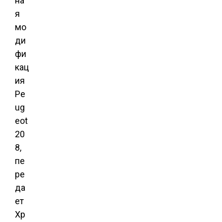
на
я
мо
ди
фи
кац
ия
Pe
ug
eot
20
8,
пе
ре
да
ет
Хр