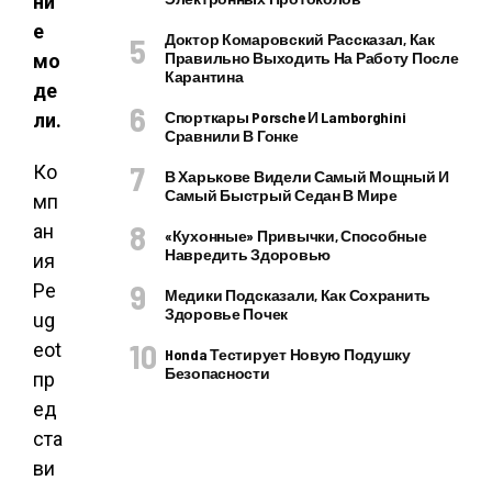
ни
е
Доктор Комаровский Рассказал, Как
Правильно Выходить На Работу После
мо
Карантина
де
Спорткары Porsche И Lamborghini
ли.
Сравнили В Гонке
Ко
В Харькове Видели Самый Мощный И
Самый Быстрый Седан В Мире
мп
ан
«Кухонные» Привычки, Способные
Навредить Здоровью
ия
Pe
Медики Подсказали, Как Сохранить
Здоровье Почек
ug
eot
Honda Тестирует Новую Подушку
Безопасности
пр
ед
ста
ви