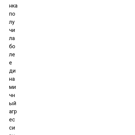
нка
по
лу
чи
ла
бо
ле
е
ди
на
ми
чн
ый
агр
ес
си