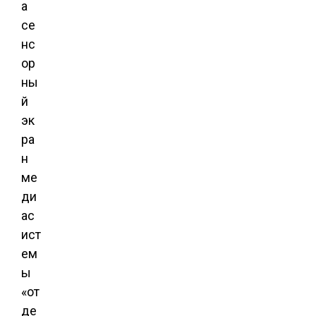
а
се
нс
ор
ны
й
эк
ра
н
ме
ди
ас
ист
ем
ы
«от
де