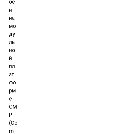
ое
н
на
мо
ду
ль
но
й
пл
ат
фо
рм
е
CM
P
(Co
m