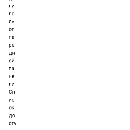
ли
лс
я»
от
пе
ре
дн
ей
па
не
ли.
Сп
ис
ок
до
сту