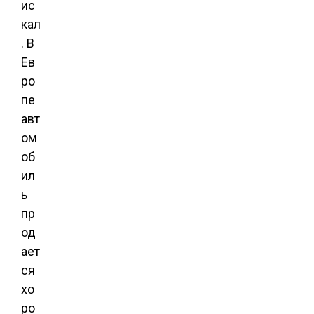
ис
кал
. В
Ев
ро
пе
авт
ом
об
ил
ь
пр
од
ает
ся
хо
ро