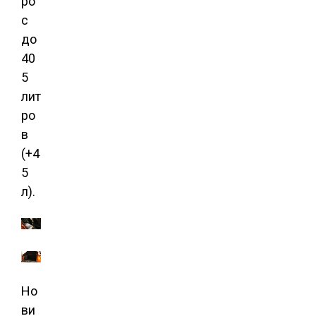
ро
с
до
40
5
лит
ро
в
(+4
5
л).
Но
ви