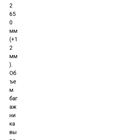
2
65
0
мм
(+1
2
мм
).
Об
ъе
м
баг
аж
ни
ка
вы