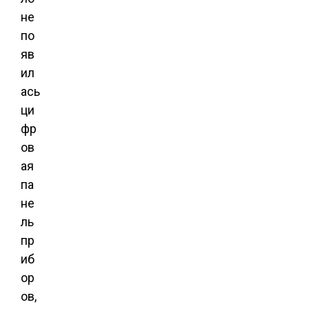
не
по
яв
ил
ась
ци
фр
ов
ая
па
не
ль
пр
иб
ор
ов,