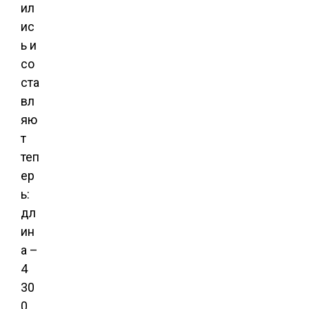
ил
ис
ь и
со
ста
вл
яю
т
теп
ер
ь:
дл
ин
а –
4
30
0