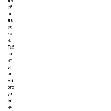
дн
ей
по
дв
ес
ко
й.
Габ
ар
ит
ы
не
мн
ого
ув
ел
ич