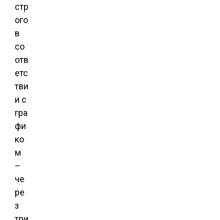
стр
ого
в
со
отв
етс
тви
и с
гра
фи
ко
м
–
че
ре
з
три