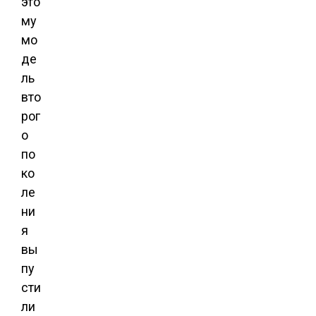
это
му
мо
де
ль
вто
рог
о
по
ко
ле
ни
я
вы
пу
сти
ли