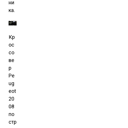
ни
ка.
Кр
ос
со
ве
р
Pe
ug
eot
20
08
по
стр