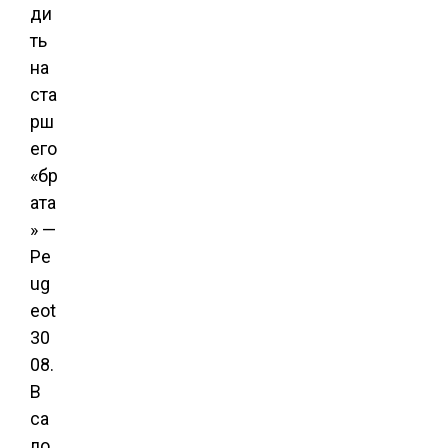
ди
ть
на
ста
рш
его
«бр
ата
» —
Pe
ug
eot
30
08.
В
са
ло