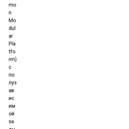
mo
n
Mo
dul
ar
Pla
tfo
rm)
с
по
луз
ав
ис
им
ой
за