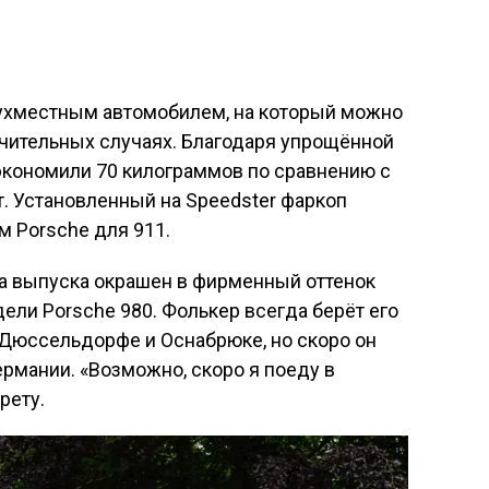
двухместным автомобилем, на который можно
ючительных случаях. Благодаря упрощённой
кономили 70 килограммов по сравнению с
. Установленный на Speedster фаркоп
 Porsche для 911.
да выпуска окрашен в фирменный оттенок
одели Porsche 980. Фолькер всегда берёт его
в Дюссельдорфе и Оснабрюке, но скоро он
ермании. «Возможно, скоро я поеду в
рету.