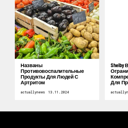
Названы
Shelby
Противовоспалительные
Огран
Продукты Для Людей С
Компре
Артритом
Для Пр
actuallynews
13.11.2024
actually