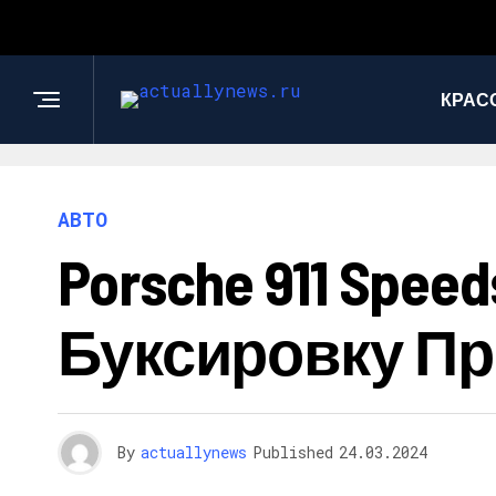
КРАС
АВТО
Porsche 911 Spe
Буксировку П
By
actuallynews
Published
24.03.2024