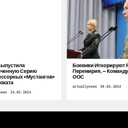
 Выпустила
Боевики Игнорируют 
иченную Серию
Перемирия, — Коман
ссорных «Мустангов»
ООС
оката
actuallynews
30.03.2024
news
24.03.2024