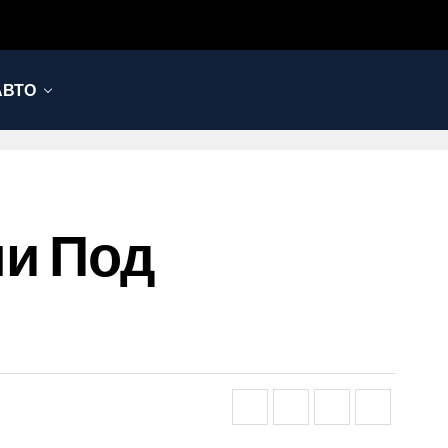
АВТО
ли Под