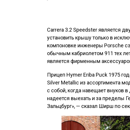
Carrera 3.2 Speedster является 
установить крышу только в искл
компоновке инженеры Porsche сэ
обычным кабриолетом 911 тех лет
является фирменным аксессуаром
Прицеп Hymer Eriba Puck 1975 го
Silver Metallic из ассортимента м
с собой, когда навещает внуков 
надеется выехать и за пределы Г
Зальцбург», — сказал Ширш по сек