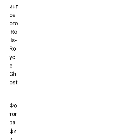
инг
ов
ого
Ro
lls-
Ro
yc
e
Gh
ost
.
Фо
тог
ра
фи
и