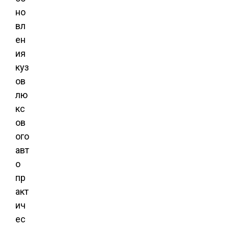
но
вл
ен
ия
куз
ов
лю
кс
ов
ого
авт
о
пр
акт
ич
ес