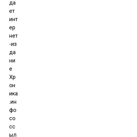
да
ет
инт
ер
нет
-из
да
ни
е
Хр
он
ика
.ин
фо
со
сс
ыл