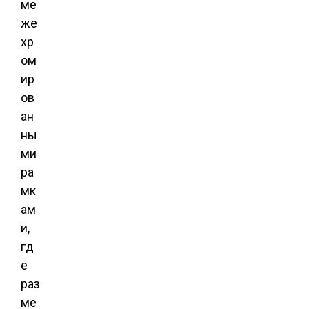
ме
же
хр
ом
ир
ов
ан
ны
ми
ра
мк
ам
и,
гд
е
раз
ме