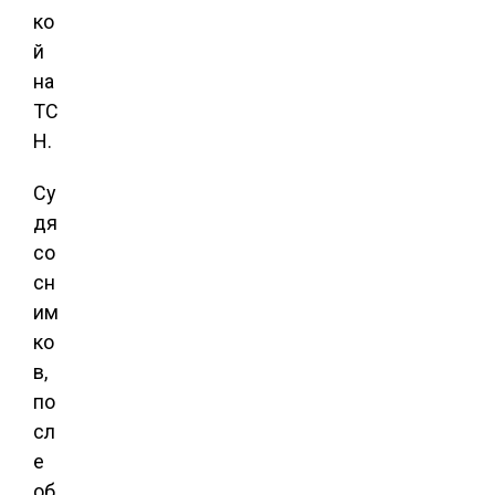
ко
й
на
ТС
Н.
Су
дя
со
сн
им
ко
в,
по
сл
е
об