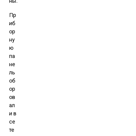
ны.
Пр
иб
ор
ну
ю
па
не
ль
об
ор
ов
ал
и в
се
те