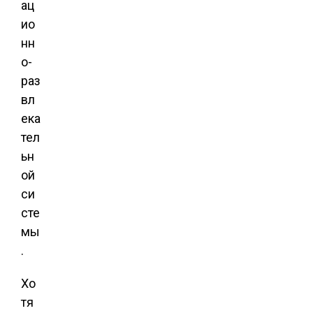
ац
ио
нн
о-
раз
вл
ека
тел
ьн
ой
си
сте
мы
.
Хо
тя