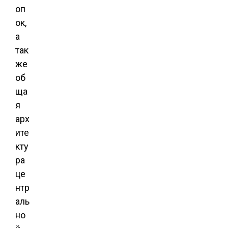
оп
ок,
а
так
же
об
ща
я
арх
ите
кту
ра
це
нтр
аль
но