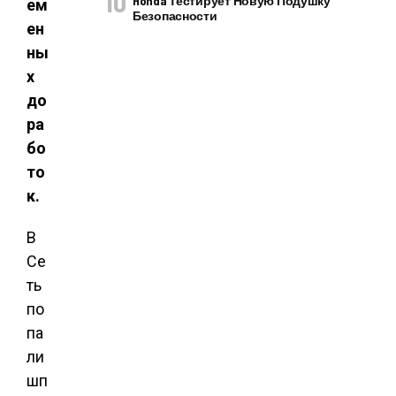
Honda Тестирует Новую Подушку
ем
Безопасности
ен
ны
х
до
ра
бо
то
к.
В
Се
ть
по
па
ли
шп