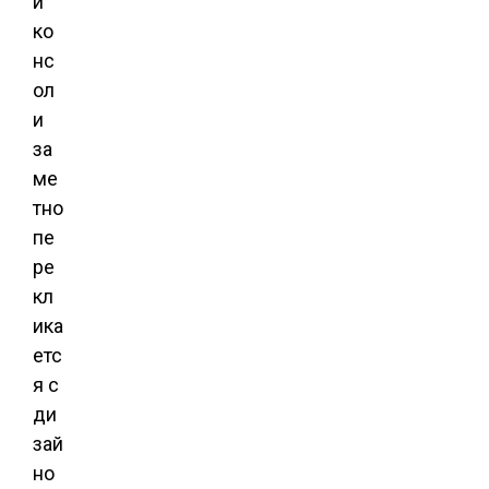
й
ко
нс
ол
и
за
ме
тно
пе
ре
кл
ика
етс
я с
ди
зай
но