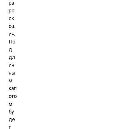
ра
ро
ск
ош
и».
По
д
дл
ин
ны
м
кап
ото
м
бу
де
т