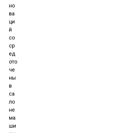
но
ва
ци
й
со
ср
ед
ото
че
ны
в
са
ло
не
ма
ши