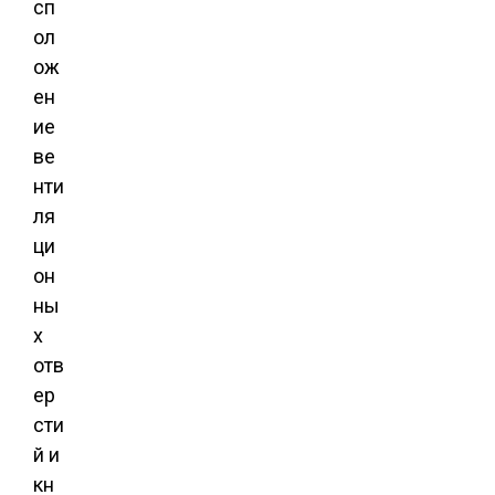
сп
ол
ож
ен
ие
ве
нти
ля
ци
он
ны
х
отв
ер
сти
й и
кн