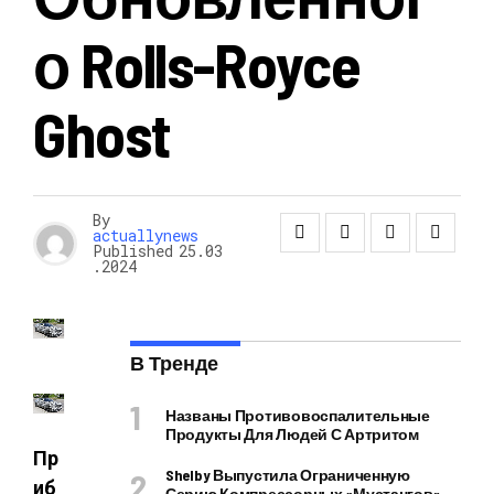
О Rolls-Royce
Ghost
By
actuallynews
Published
25.03
.2024
В Тренде
Названы Противовоспалительные
Продукты Для Людей С Артритом
Пр
Shelby Выпустила Ограниченную
иб
Серию Компрессорных «Мустангов»