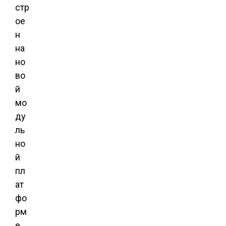
стр
ое
н
на
но
во
й
мо
ду
ль
но
й
пл
ат
фо
рм
е,