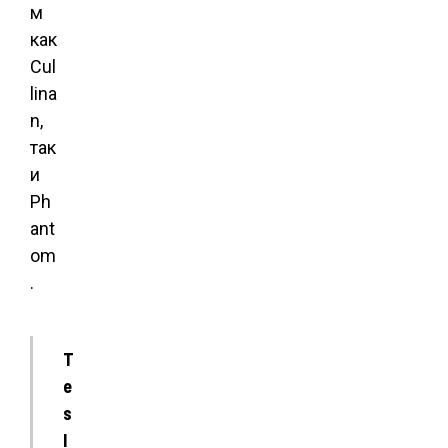
м
как
Cul
lina
n,
так
и
Ph
ant
om
.
T
e
s
l