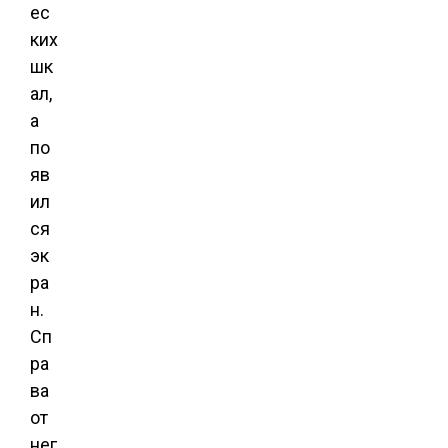
ес
ких
шк
ал,
а
по
яв
ил
ся
эк
ра
н.
Сп
ра
ва
от
нег