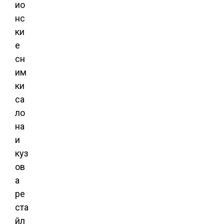
ио
нс
ки
е
сн
им
ки
са
ло
на
и
куз
ов
а
ре
ста
йл