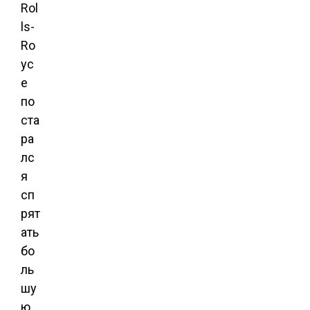
Rol
ls-
Ro
yc
e
по
ста
ра
лс
я
сп
рят
ать
бо
ль
шу
ю