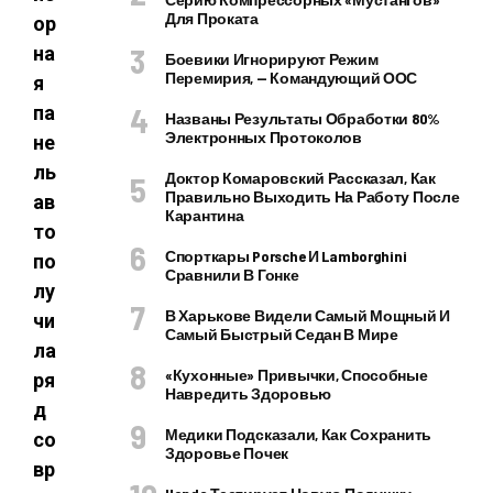
Для Проката
ор
на
Боевики Игнорируют Режим
Перемирия, — Командующий ООС
я
па
Названы Результаты Обработки 80%
Электронных Протоколов
не
ль
Доктор Комаровский Рассказал, Как
Правильно Выходить На Работу После
ав
Карантина
то
Спорткары Porsche И Lamborghini
по
Сравнили В Гонке
лу
В Харькове Видели Самый Мощный И
чи
Самый Быстрый Седан В Мире
ла
«Кухонные» Привычки, Способные
ря
Навредить Здоровью
д
Медики Подсказали, Как Сохранить
со
Здоровье Почек
вр