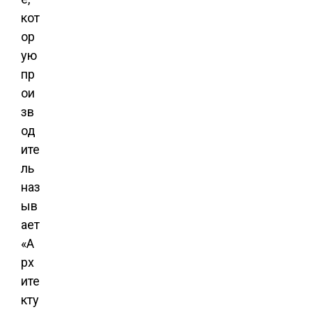
кот
ор
ую
пр
ои
зв
од
ите
ль
наз
ыв
ает
«А
рх
ите
кту