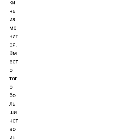
ки
не
из
ме
нит
ся.
Вм
ест
о
тог
о
бо
ль
ши
нст
во
ин