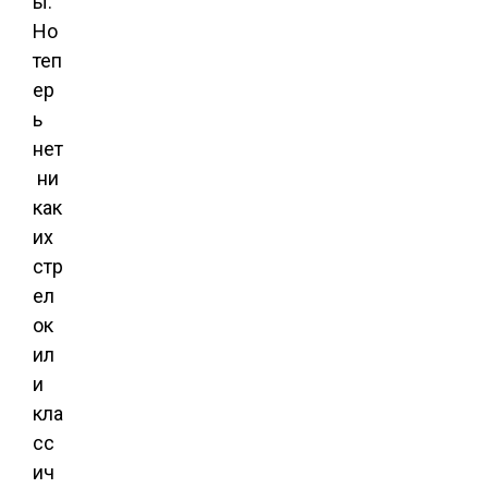
ы.
Но
теп
ер
ь
нет
ни
как
их
стр
ел
ок
ил
и
кла
сс
ич