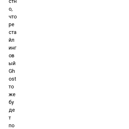
стн
о,
что
ре
ста
йл
инг
ов
ый
Gh
ost
то
же
бу
де
т
по