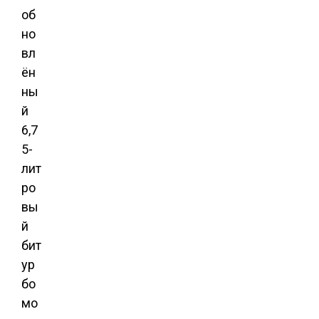
об
но
вл
ён
ны
й
6,7
5-
лит
ро
вы
й
бит
ур
бо
мо