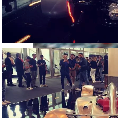
Инаугурация Миели: Аргентина —
Резкий Поворот Направо
Цены От 17 Миллионов: В Житомире
Видели Rolls-Royce Phantom 2020
Назван Способ Быстро Восстановить
Организм После Праздников
В Свободе Объяснили Низкий Процент
На Выборах В Раду