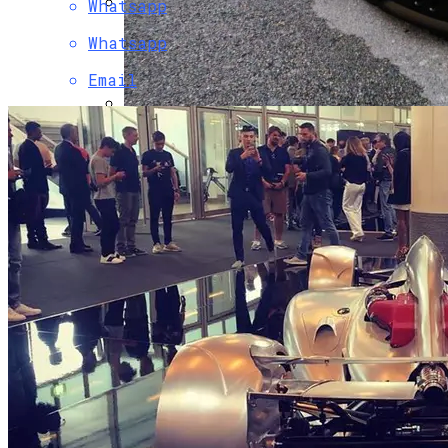
Whatsapp
Зеленский Прибыл В Вашингтон За
Whatsapp
Помощью Украине
Email
Жителей Монако Удивил Бэтмобиль На
Украинских Номерах
Развенчан Популярный Миф О Вреде
Рыбы