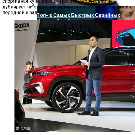
спортивная купе-версия. При этом кроссовер не
дублирует ни очертания кузова своего «отца», ни дизайн
передней и задней частей.
Топ-10 Самых Быстрых Серийных
Автомобилей
Развенчан Популярный Миф О
Быстром Похудении
Зеленский Летит На Встречу С
Эрдоганом И Варфоломеем