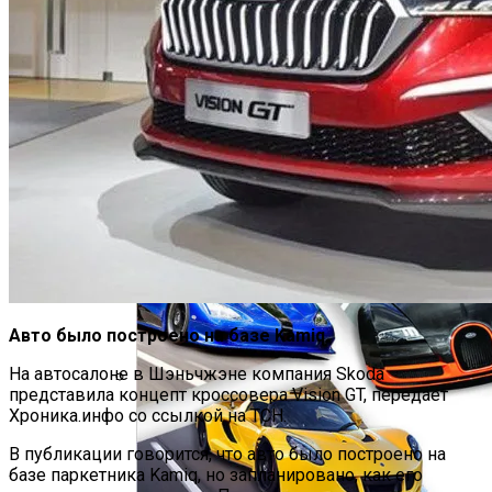
«Аватар» Вдохновил Mercedes-Benz На
Создание Футуристического Авто
Врачи Объяснили, Почему Нельзя
Часто Пить Кофе
Авто было построено на базе Kamiq.
На автосалоне в Шэньчжэне компания Skoda
представила концепт кроссовера Vision GT, передает
Названы Даты Встречи Зеленского И
Хроника.инфо со ссылкой на ТСН.
Трампа
В публикации говорится, что авто было построено на
базе паркетника Kamiq, но запланировано, как его