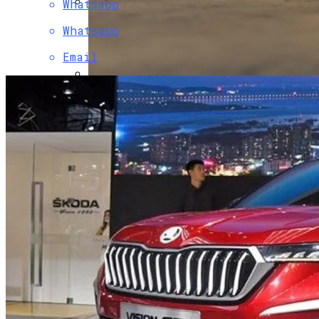
Whatsapp
В Свободе Объяснили Низкий Процент
Whatsapp
На Выборах В Раду
Email
В Украину Может Хлынуть Поток
Дешевых Авто Из США: В Чем Подвох
Развенчан Популярный Миф О Вреде
Рыбы