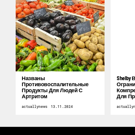
Названы
Shelby
Противовоспалительные
Огран
Продукты Для Людей С
Компре
Артритом
Для Пр
actuallynews
13.11.2024
actually