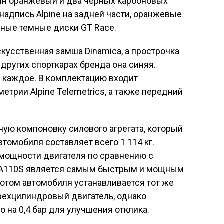
дин оранжевый и два черных карбоновых
 надпись Alpine на задней части, оранжевые
ные темные диски GT Race.
скусственная замша Dinamica, а прострочка
 других спорткарах бренда она синяя.
кг каждое. В комплектацию входит
метрии Alpine Telemetrics, а также передний
ую компоновку силового агрегата, который
втомобиля составляет всего 1 114 кг.
. мощности двигателя по сравнению с
 A110S является самым быстрым и мощным
отом автомобиля устанавливается тот же
рехцилиндровый двигатель, однако
 на 0,4 бар для улучшения отклика.