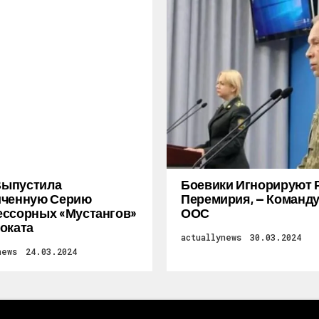
 Выпустила
Боевики Игнорируют 
иченную Серию
Перемирия, — Коман
ссорных «Мустангов»
ООС
оката
actuallynews
30.03.2024
news
24.03.2024