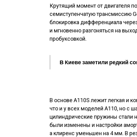
Крутящий момент от двигателя по
семиступенчатую трансмиссию Ge
блокировка дифференциала через
и мгновенно разгоняться на выхо
пробуксовкой.
В Киеве заметили редкий с
В основе A110S лежит легкая и к
что и у всех моделей A110, но с
цилиндрические пружины стали н
были изменены и настройки аморт
а клиренс уменьшен на 4 мм. В рез