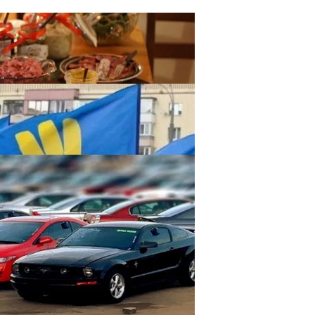
оксинов После Застолья