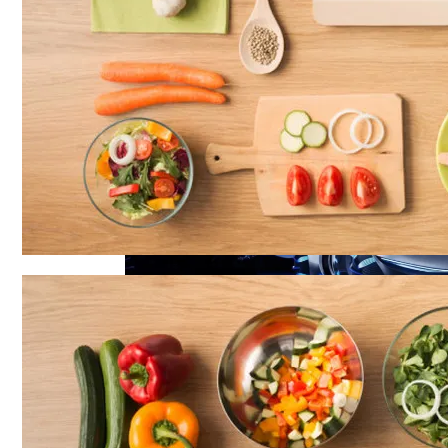
Названы Автомобили, Владельцы Кото
Назван Способ Быстро Восстановить О
Симоненко Пытается Снять Запрет На 