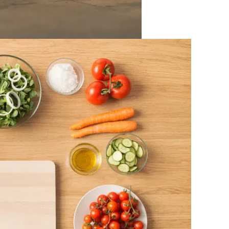
На Выборах В Раду
х Авто Из США: В Чем Подвох
Рыбы
розит Тюрьма