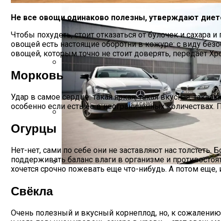
Не все овощи одинаково полезны, утверждают диет
Чтобы похудеть, стоит отказаться от булочек и сахара и
овощей есть настоящие оборотни в кожуре: с виду без
овощей, которым точно не стоит доверять, передает Х
Морковь
Развенчан Популярный Миф О Быстром
Удар в самое сердце: такая яркая, такая вкусная, так
особенно если есть ее в неограниченных количествах. П
Огурцы
Зеленский Летит На Встречу С Эрдога
Нет-нет, сами по себе они не заставляют нас толстеть
поддерживать баланс влаги в организме и противостоя
хочется срочно пожевать еще что-нибудь. А потом еще,
Названы Подержанные Автомобили Из 
Свёкла
Очень полезный и вкусный корнеплод, но, к сожалению,