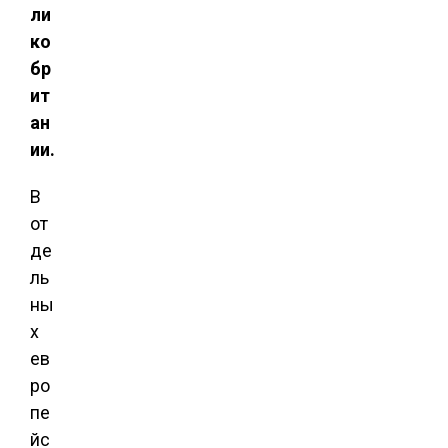
ли
ко
бр
ит
ан
ии.
В
от
де
ль
ны
х
ев
ро
пе
йс