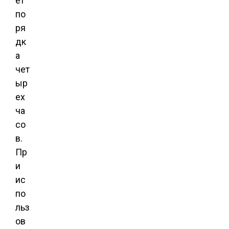
ет
по
ря
дк
а
чет
ыр
ех
ча
со
в.
Пр
и
ис
по
льз
ов