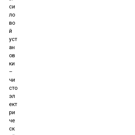
си
ло
во
й
уст
ан
ов
ки
–
чи
сто
эл
ект
ри
че
ск