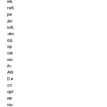
ий,
гиб
ри
дн
ый,
«вн
ед
ор
ож
ны
й»
AW
D и
сп
орт
ив
ны