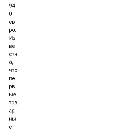
94
0
ев
ро.
Из
ве
стн
о,
что
пе
рв
ые
тов
ар
ны
е