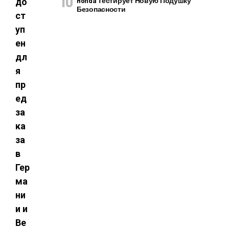
Honda Тестирует Новую Подушку
до
Безопасности
ст
уп
ен
дл
я
пр
ед
за
ка
за
в
Гер
ма
ни
и и
Ве