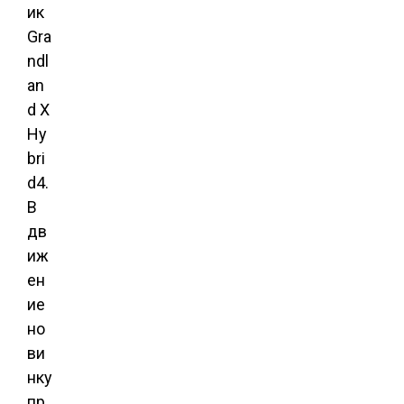
ик
Gra
ndl
an
d X
Hy
bri
d4.
В
дв
иж
ен
ие
но
ви
нку
пр