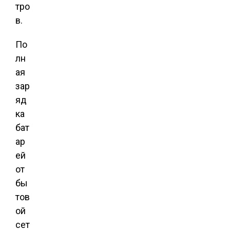
тро
в.
По
лн
ая
зар
яд
ка
бат
ар
ей
от
бы
тов
ой
сет