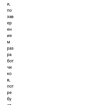
и,
по
зав
ер
ен
ия
м
раз
ра
бот
чи
ко
в,
пот
ре
бу