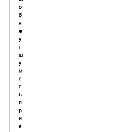
о
б
я
ж
у
т
ш
у
м
е
т
ь
п
р
и
е