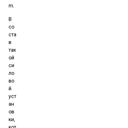
m.
В
со
ста
в
так
ой
си
ло
во
й
уст
ан
ов
ки,
кот