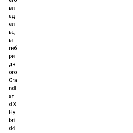
вл
ад
ел
ьц
ы
гиб
ри
дн
ого
Gra
ndl
an
d X
Hy
bri
d4