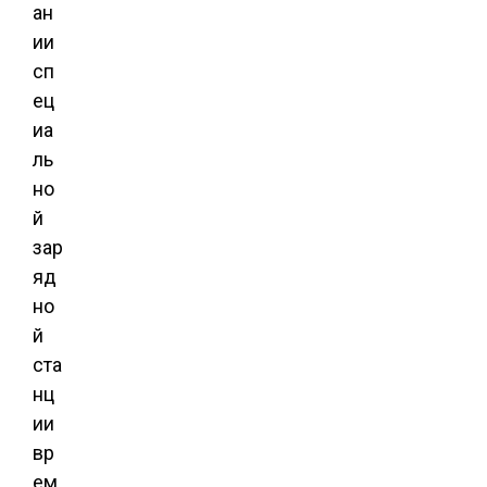
ан
ии
сп
ец
иа
ль
но
й
зар
яд
но
й
ста
нц
ии
вр
ем