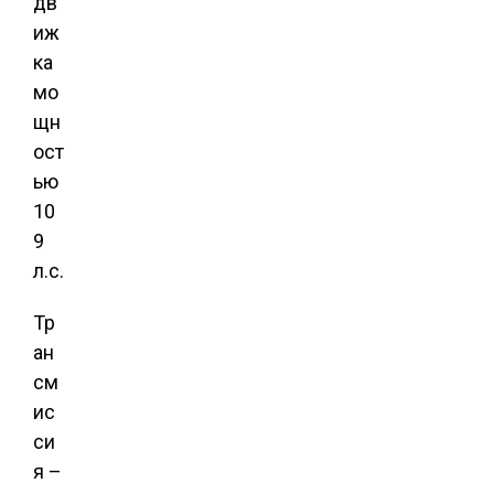
дв
иж
ка
мо
щн
ост
ью
10
9
л.с.
Тр
ан
см
ис
си
я –