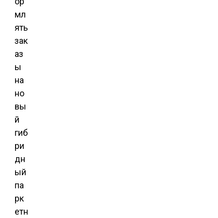
ор
мл
ять
зак
аз
ы
на
но
вы
й
гиб
ри
дн
ый
па
рк
етн