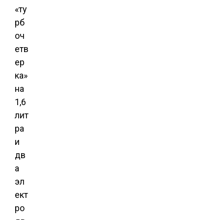
«ту
рб
оч
етв
ер
ка»
на
1,6
лит
ра
и
дв
а
эл
ект
ро