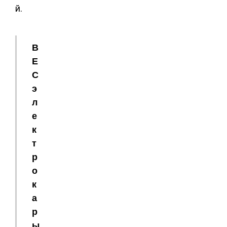
й.
В
Е
С
э
л
е
к
т
р
о
к
а
р
ы