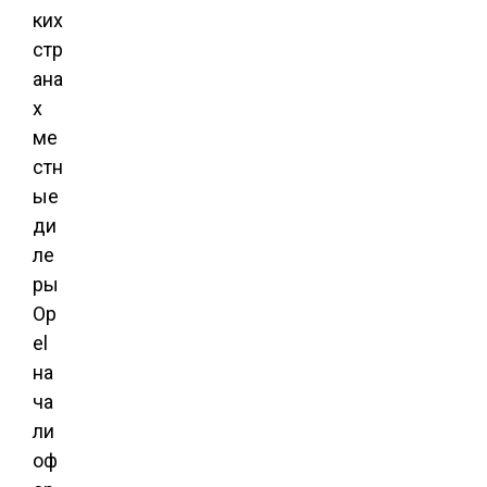
ких
стр
ана
х
ме
стн
ые
ди
ле
ры
Op
el
на
ча
ли
оф