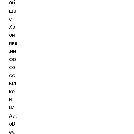
об
ща
ет
Хр
он
ика
.ин
фо
со
сс
ыл
ко
й
на
Avt
oDr
ea