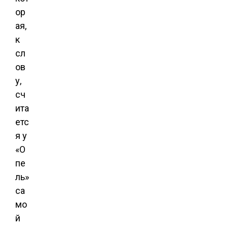
ор
ая,
к
сл
ов
у,
сч
ита
етс
я у
«О
пе
ль»
са
мо
й