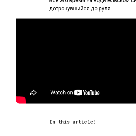
Все это время на водительском си
дотронувшийся до руля.
In this article: