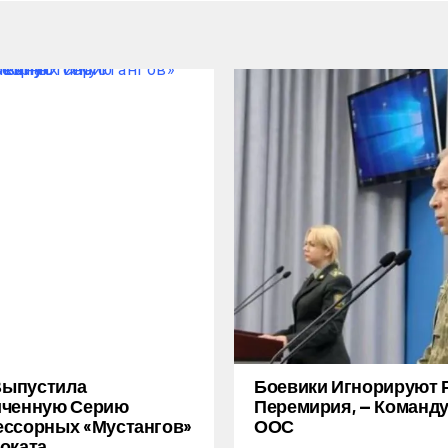
 Выпустила
Боевики Игнорируют 
иченную Серию
Перемирия, — Коман
ссорных «Мустангов»
ООС
оката