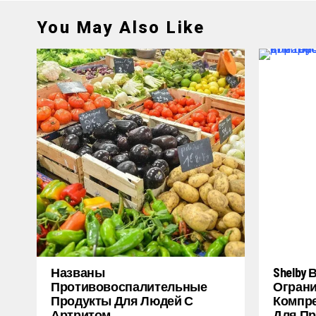
You May Also Like
Названы
Shelby
Противовоспалительные
Огран
Продукты Для Людей С
Компре
Артритом
Для Пр