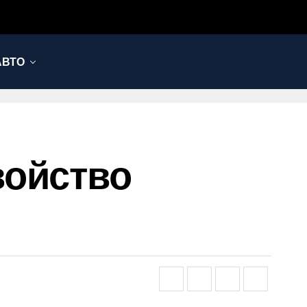
АВТО
войство