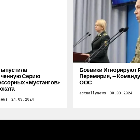
 Выпустила
Боевики Игнорируют 
иченную Серию
Перемирия, — Коман
ссорных «Мустангов»
ООС
оката
actuallynews
30.03.2024
news
24.03.2024