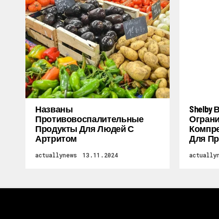
Названы
Shelby
Противовоспалительные
Огран
Продукты Для Людей С
Компре
Артритом
Для Пр
actuallynews
13.11.2024
actually