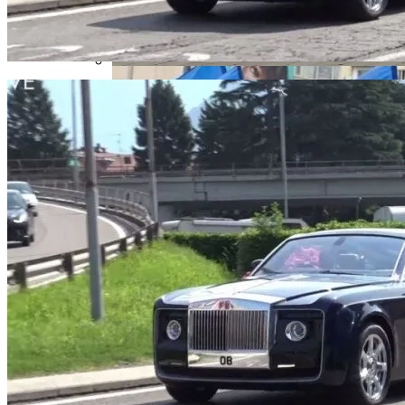
Инаугурация Миели: Аргентина —
Резкий Поворот Направо
Цены От 17 Миллионов: В Житомире
Видели Rolls-Royce Phantom 2020
Назван Способ Быстро Восстановить
Организм После Праздников
В Свободе Объяснили Низкий Процент
На Выборах В Раду