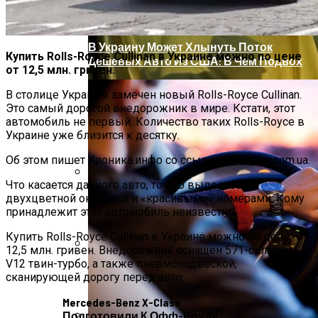
В Украину Может Хлынуть Поток
Купить Rolls-Royce Cullinan в Украине можно по цене
Дешевых Авто Из США: В Чем Подвох
от 12,5 млн. гривен.
В столице Украины замечен новый Rolls-Royce Cullinan.
Это самый дорогой внедорожник в мире. Кстати, этот
автомобиль не первый. Количество таких Rolls-Royce в
Украине уже близится к десятку.
Об этом пишет Хроника.инфо со ссылкой на hyser.com.ua.
Что касается данного авто, то оно выделяется
Врачи Объяснили, Почему Нельзя
двухцветной окраской и «красивыми» номерами. Кому
Часто Пить Кофе
принадлежит этот автомобиль неизвестно.
Купить Rolls-Royce Cullinan в Украине можно по цене от
12,5 млн. гривен. Внедорожник оснащен 571-сильным
V12 твин-турбо, а также пневмоподвеской,
Женщине, Подкупавшей Избирателей,
сканирующей дорогу перед авто.
Грозит Тюрьма
Mercedes-Benz X-Class
Подготовили К Офф-Роуду