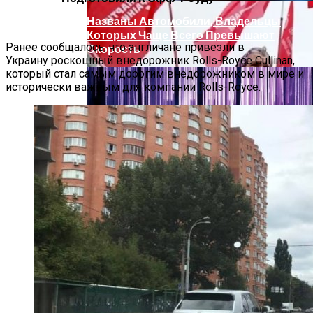
Названы Автомобили, Владельцы
Которых Чаще Всего Превышают
Ранее сообщалось, что англичане привезли в
Скорость
Украину роскошный внедорожник Rolls-Royce Cullinan,
который стал самым дорогим внедорожником в мире и
исторически важным для компании Rolls-Royce.
Развенчан Популярный Миф О
Быстром Похудении
Симоненко Пытается Снять Запрет На
Деятельность КПУ