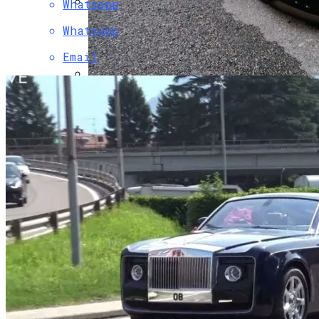
Whatsapp
Зеленский Прибыл В Вашингтон За
Whatsapp
Помощью Украине
Email
Жителей Монако Удивил Бэтмобиль На
Украинских Номерах
Развенчан Популярный Миф О Вреде
Рыбы