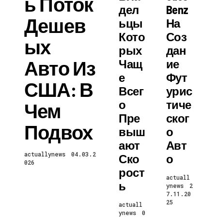
Ь Поток
Дел
Benz
Дешев
Ьцы
На
Кото
Соз
Ых
Рых
Дан
Авто Из
Чащ
Ие
Е
Фут
США: В
Всег
Урис
О
Тиче
Чем
Пре
Ског
Подвох
Выш
О
Ают
Авт
actuallynews
04.03.2
Ско
О
026
Рост
actuall
Ь
ynews
2
7.11.20
25
actuall
ynews
0