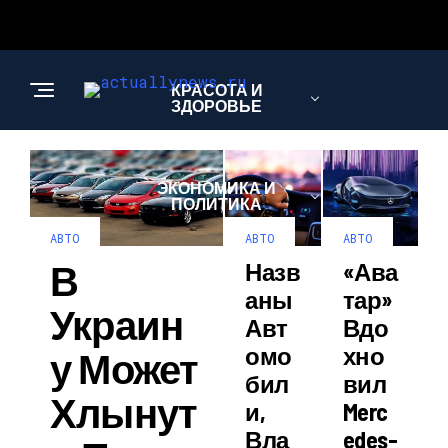
КРАСОТА И
ЗДОРОВЬЕ
ЭКОНОМИКА И
ПОЛИТИКА
АВТО
АВТО
АВТО
В
Назв
«Ава
АВТО
Аны
Тар»
Украин
Авт
Вдо
Омо
Хно
У Может
Бил
Вил
Хлынут
И,
Merc
Вла
Edes-