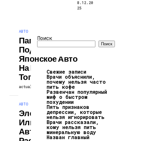
8.12.20
25
АВТО
Поиск
Папе Римскому
Поиск
Подарили
Японское Авто
На Водородном
Свежие записи
Топливе
Врачи объяснили,
почему нельзя часто
пить кофе
actuallynews
04.08.2024
Развенчан популярный
миф о быстром
похудении
АВТО
Пять признаков
Электрокары
депрессии, которые
нельзя игнорировать
Или Обычные
Врачи рассказали,
кому нельзя пить
Авто: Эксперты
минеральную воду
Назван главный
Рассказали