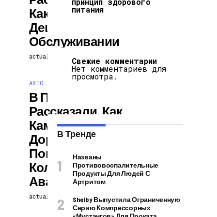
принцип здорового
питания
Какие Машины
Дешевле В
Обслуживании
actuallynews
04.08.2024
Свежие комментарии
Нет комментариев для
просмотра.
АВТО
В Полиции
Рассказали, Как
Камеры На
В Тренде
Дорогах
Повлияли На
Названы
Количество
Противовоспалительные
Продукты Для Людей С
Аварий
Артритом
actuallynews
04.08.2024
Shelby Выпустила Ограниченную
Серию Компрессорных
«Мустангов» Для Проката