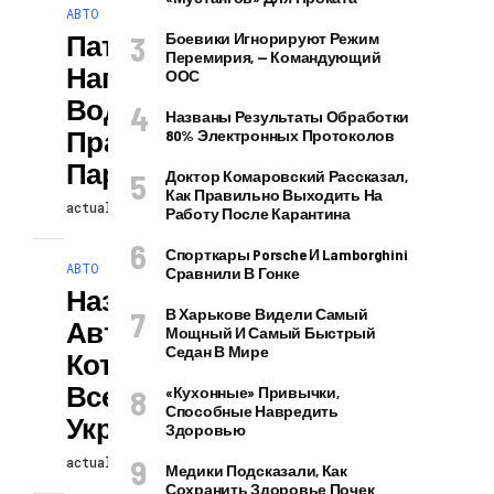
АВТО
Патрульные
Боевики Игнорируют Режим
Перемирия, — Командующий
Напомнили
ООС
Водителям
Названы Результаты Обработки
Правила
80% Электронных Протоколов
Парковки
Доктор Комаровский Рассказал,
Как Правильно Выходить На
actuallynews
04.08.2024
Работу После Карантина
Спорткары Porsche И Lamborghini
АВТО
Сравнили В Гонке
Названы Б/у
В Харькове Видели Самый
Автомобили,
Мощный И Самый Быстрый
Седан В Мире
Которые Чаще
Всего Ввозят
«Кухонные» Привычки,
Способные Навредить
Украинцы
Здоровью
actuallynews
03.08.2024
Медики Подсказали, Как
Сохранить Здоровье Почек