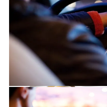
«Аватар» Вдохновил Mercedes-Benz На
Создание Футуристического Авто
Пять Признаков Депрессии, Которые
Нельзя Игнорировать
Названы Даты Встречи Зеленского И
Трампа