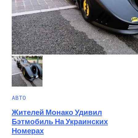
АВТО
Жителей Монако Удивил
Бэтмобиль На Украинских
Номерах