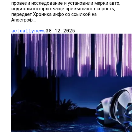
провели исследование и установили марки авто,
Названы Подержанные Автомобили
водители которых чаще превышают скорость,
Из Европы, Которые Чаще Всего
передает Хроника.инфо со ссылкой на
Покупают Украинцы
Апостроф....
actuallynews
08.12.2025