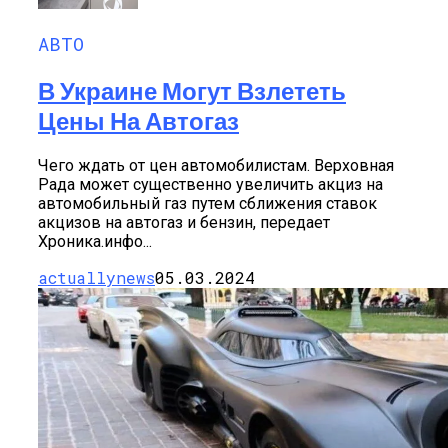
АВТО
В Украине Могут Взлететь
Цены На Автогаз
Чего ждать от цен автомобилистам. Верховная
Рада может существенно увеличить акциз на
автомобильный газ путем сближения ставок
акцизов на автогаз и бензин, передает
Хроника.инфо...
actuallynews
05.03.2024