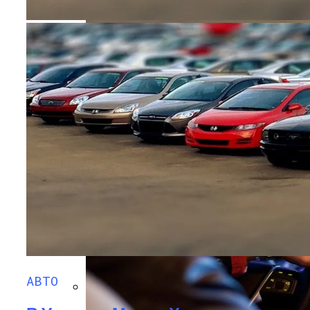
В Свободе Объяснили Низкий Процент
На Выборах В Раду
В Украину Может Хлынуть Поток
Дешевых Авто Из США: В Чем Подвох
Врачи Объяснили, Почему Нельзя
Часто Пить Кофе
АВТО