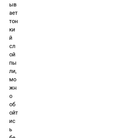
ыв
ает
тон
ки
й
сл
ой
пы
ли,
мо
жн
о
об
ойт
ис
ь
бе