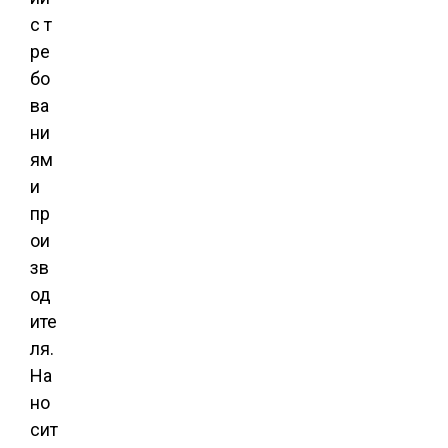
с т
ре
бо
ва
ни
ям
и
пр
ои
зв
од
ите
ля.
На
но
сит