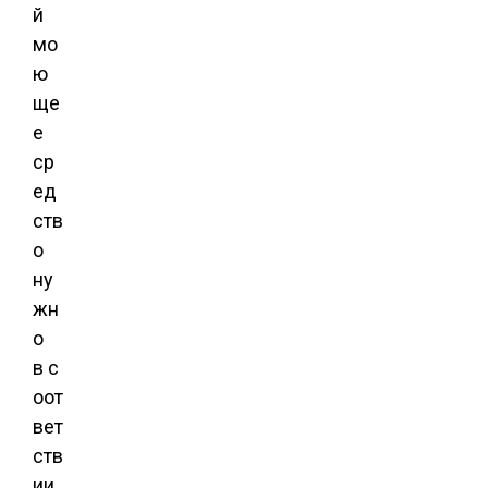
й
мо
ю
ще
е
ср
ед
ств
о
ну
жн
о
в с
оот
вет
ств
ии