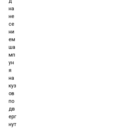
д
на
не
се
ни
ем
ша
мп
ун
я
на
куз
ов
по
дв
ерг
нут