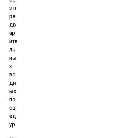
з п
ре
дв
ар
ите
ль
ны
х
во
дн
ых
пр
оц
ед
ур.