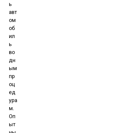
ь
авт
ом
об
ил
ь
во
дн
ым
пр
оц
ед
ура
м.
Оп
ыт
ны