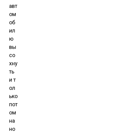
авт
ом
об
ил
ю
вы
со
хну
ть
и т
ол
ько
пот
ом
на
но