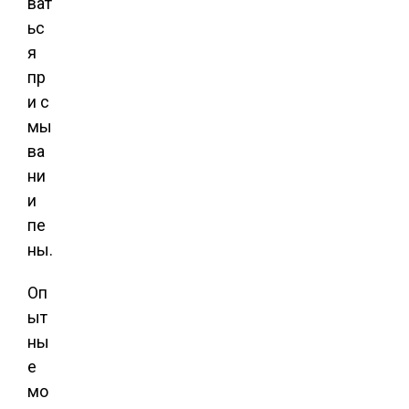
ват
ьс
я
пр
и с
мы
ва
ни
и
пе
ны.
Оп
ыт
ны
е
мо