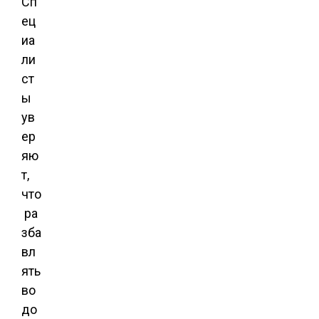
Сп
ец
иа
ли
ст
ы
ув
ер
яю
т,
что
ра
зба
вл
ять
во
до