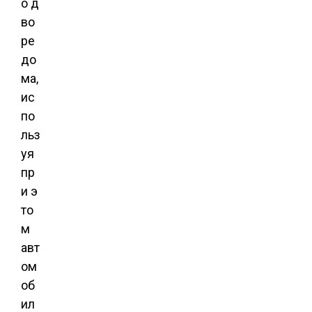
о д
во
ре
до
ма,
ис
по
льз
уя
пр
и э
то
м
авт
ом
об
ил