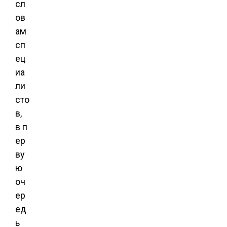
сл
ов
ам
сп
ец
иа
ли
сто
в,
в п
ер
ву
ю
оч
ер
ед
ь