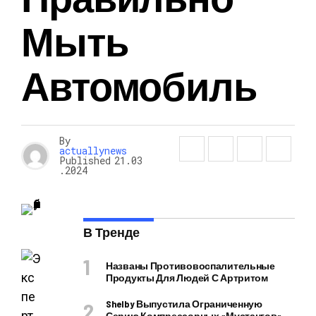
Мыть
Автомобиль
By
actuallynews
Published
21.03
.2024
В Тренде
Названы Противовоспалительные
Продукты Для Людей С Артритом
Shelby Выпустила Ограниченную
Серию Компрессорных «Мустангов»