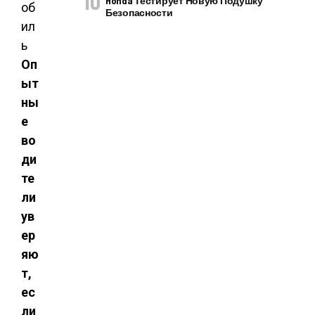
Honda Тестирует Новую Подушку
Безопасности
Оп
ыт
ны
е
во
ди
те
ли
ув
ер
яю
т,
ес
ли