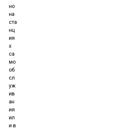
но
на
ста
нц
ия
х
са
мо
об
сл
уж
ив
ан
ия
ил
и в