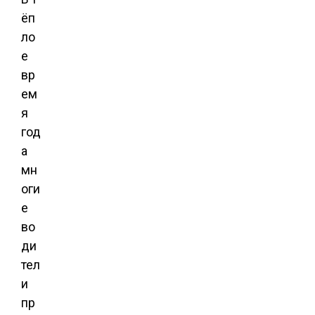
ёп
ло
е
вр
ем
я
год
а
мн
оги
е
во
ди
тел
и
пр