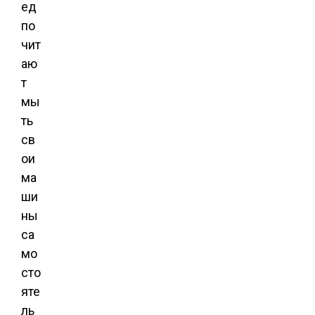
ед
по
чит
аю
т
мы
ть
св
ои
ма
ши
ны
са
мо
сто
яте
ль