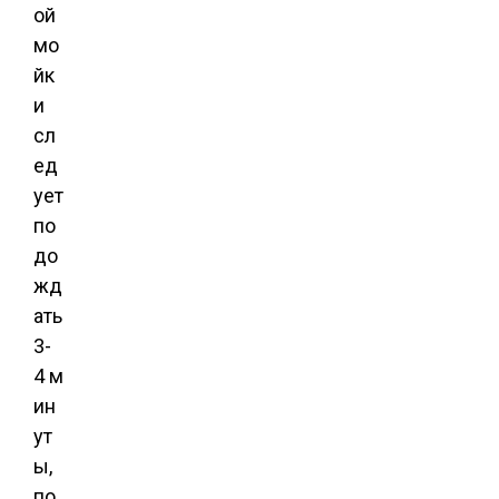
ой
мо
йк
и
сл
ед
ует
по
до
жд
ать
3-
4 м
ин
ут
ы,
по