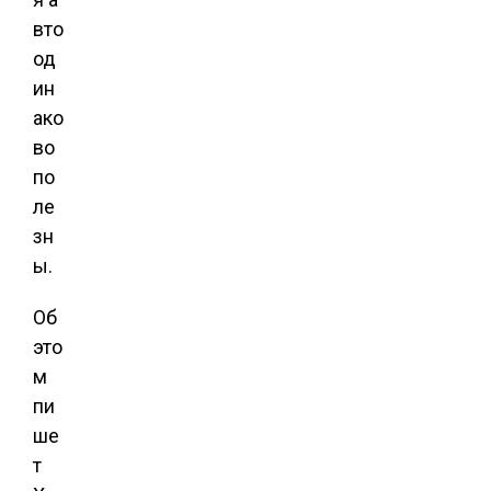
вто
од
ин
ако
во
по
ле
зн
ы.
Об
это
м
пи
ше
т