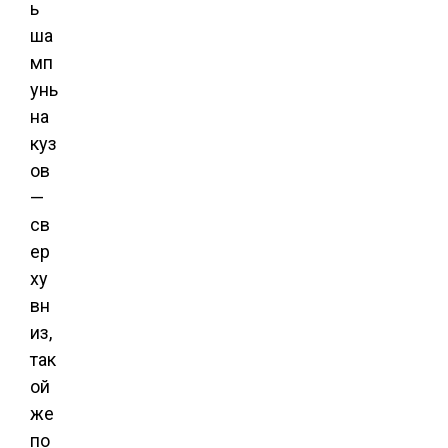
ь
ша
мп
унь
на
куз
ов
—
св
ер
ху
вн
из,
так
ой
же
по