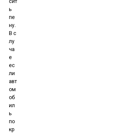
сит
ь
пе
ну.
В с
лу
ча
е
ес
ли
авт
ом
об
ил
ь
по
кр