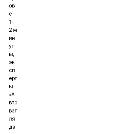
ов
е
1-
2 м
ин
ут
ы,
эк
сп
ерт
ы
«А
вто
взг
ля
да