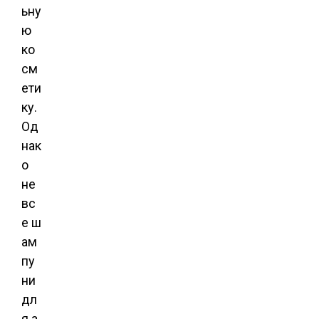
ьну
ю
ко
см
ети
ку.
Од
нак
о
не
вс
е ш
ам
пу
ни
дл
я а