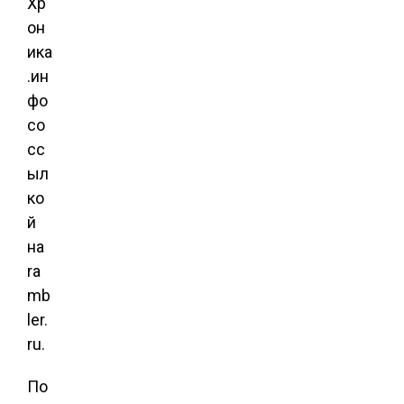
Хр
он
ика
.ин
фо
со
сс
ыл
ко
й
на
ra
mb
ler.
ru.
По