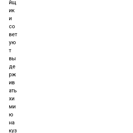
йщ
ик
и
со
вет
ую
т
вы
де
рж
ив
ать
хи
ми
ю
на
куз