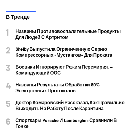
В Тренде
Названы Противовоспалительные Продукты
Для Людей С Артритом
Shelby Выпустила Ограниченную Серию
Компрессорных «Мустангов» Для Проката
Боевики Игнорируют Режим Перемирия, —
Командующий ООС
Названы Результаты Обработки 80%
Электронных Протоколов
Доктор Комаровский Рассказал, Как Правильно
Выходить На Работу После Карантина
Спорткары Porsche И Lamborghini Сравнили В
Гонке