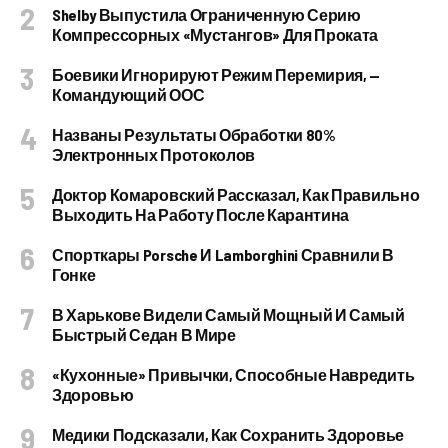
Shelby Выпустила Ограниченную Серию
Компрессорных «Мустангов» Для Проката
Боевики Игнорируют Режим Перемирия, —
Командующий ООС
Названы Результаты Обработки 80%
Электронных Протоколов
Доктор Комаровский Рассказал, Как Правильно
Выходить На Работу После Карантина
Спорткары Porsche И Lamborghini Сравнили В
Гонке
В Харькове Видели Самый Мощный И Самый
Быстрый Седан В Мире
«Кухонные» Привычки, Способные Навредить
Здоровью
Медики Подсказали, Как Сохранить Здоровье