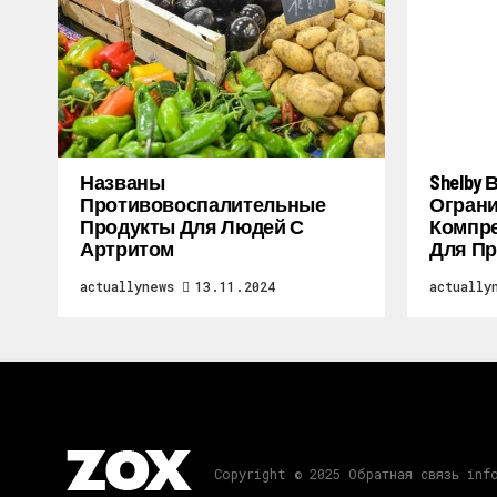
Названы
Shelby
Противовоспалительные
Огран
Продукты Для Людей С
Компре
Артритом
Для Пр
actuallynews
13.11.2024
actually
Copyright © 2025 Обратная связь inf