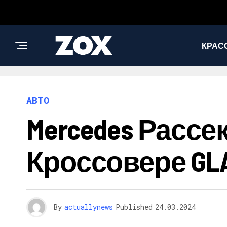
КРАС
АВТО
Mercedes Расс
Кроссовере GL
By
actuallynews
Published
24.03.2024