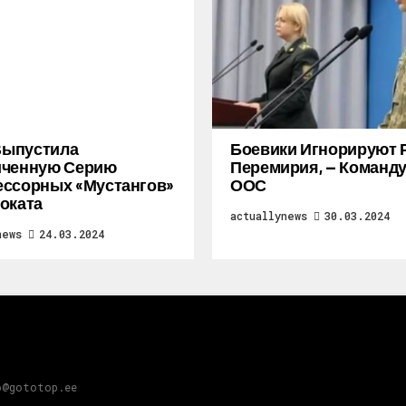
 Выпустила
Боевики Игнорируют 
иченную Серию
Перемирия, — Коман
ссорных «Мустангов»
ООС
оката
actuallynews
30.03.2024
news
24.03.2024
o@gototop.ee