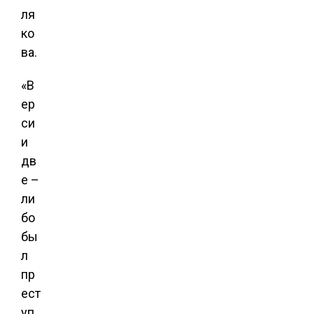
ля
ко
ва.
«В
ер
си
и
дв
е –
ли
бо
бы
л
пр
ест
уп