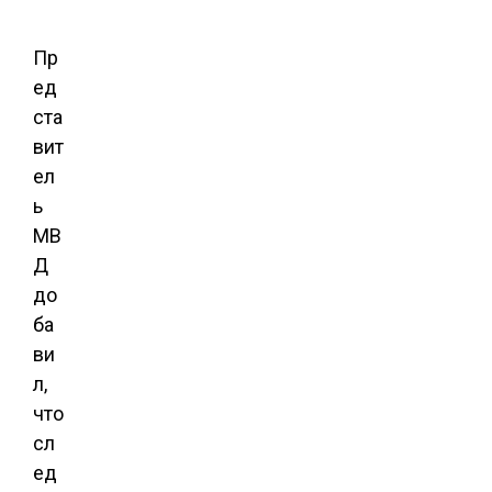
Пр
ед
ста
вит
ел
ь
МВ
Д
до
ба
ви
л,
что
сл
ед