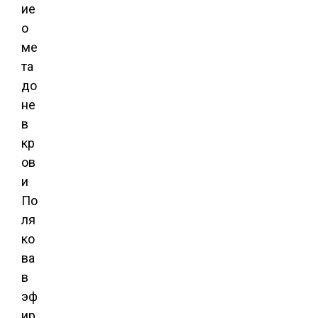
ие
о
ме
та
до
не
в
кр
ов
и
По
ля
ко
ва
в
эф
ир