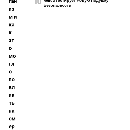
Honda Тестирует Новую Подушку
ган
Безопасности
из
м и
ка
к
эт
о
мо
гл
о
по
вл
ия
ть
на
см
ер