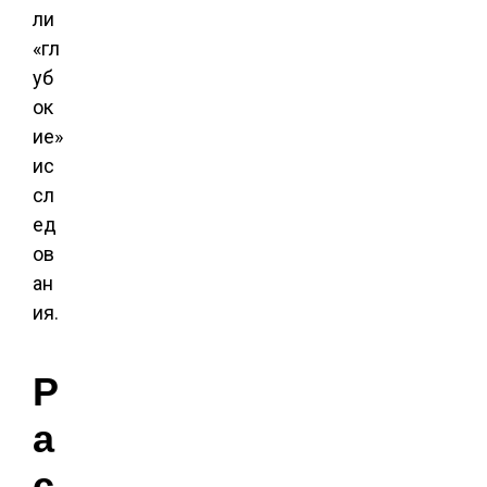
ли
«гл
уб
ок
ие»
ис
сл
ед
ов
ан
ия.
Р
а
с