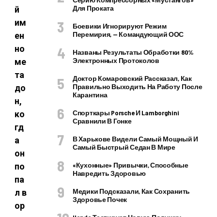
Для Проката
й
им
Боевики Игнорируют Режим
Перемирия, — Командующий ООС
ен
но
Названы Результаты Обработки 80%
Электронных Протоколов
ме
та
Доктор Комаровский Рассказал, Как
Правильно Выходить На Работу После
до
Карантина
н,
Спорткары Porsche И Lamborghini
ко
Сравнили В Гонке
гд
В Харькове Видели Самый Мощный И
а
Самый Быстрый Седан В Мире
он
«Кухонные» Привычки, Способные
по
Навредить Здоровью
па
Медики Подсказали, Как Сохранить
л в
Здоровье Почек
ор