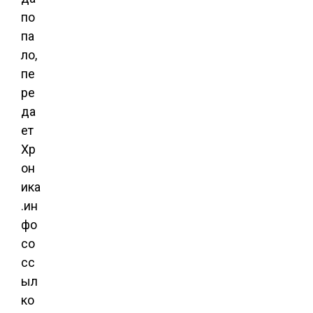
по
па
ло,
пе
ре
да
ет
Хр
он
ика
.ин
фо
со
сс
ыл
ко