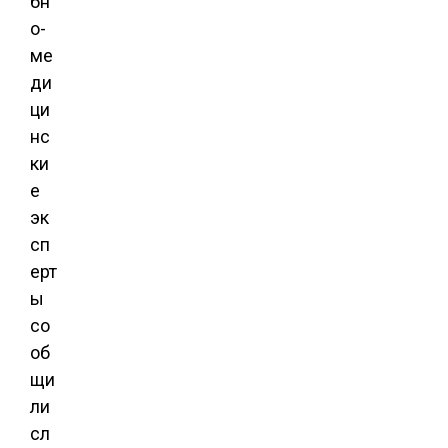
бн
о-
ме
ди
ци
нс
ки
е
эк
сп
ерт
ы
со
об
щи
ли
сл