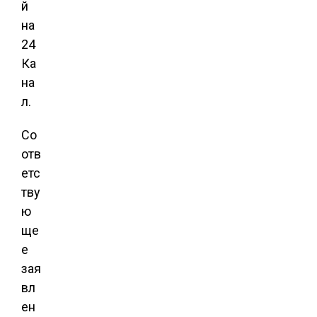
й
на
24
Ка
на
л.
Со
отв
етс
тву
ю
ще
е
зая
вл
ен