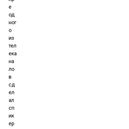
е
од
ног
о
из
тел
ека
на
ло
в
сд
ел
ал
сп
ик
ер