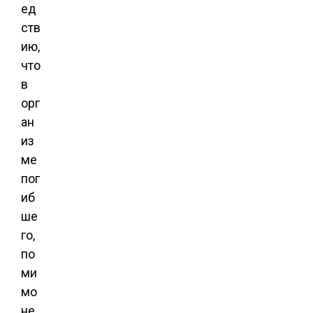
ед
ств
ию,
что
в
орг
ан
из
ме
пог
иб
ше
го,
по
ми
мо
не