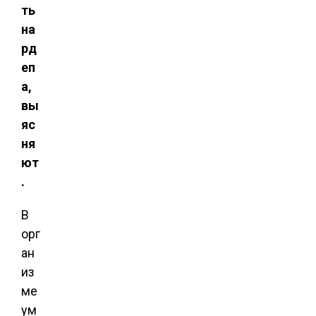
ть
на
рд
еп
а,
вы
яс
ня
ют
.
В
орг
ан
из
ме
ум