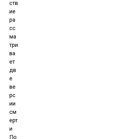
ств
ие
ра
сс
ма
три
ва
ет
дв
е
ве
рс
ии
см
ерт
и
По