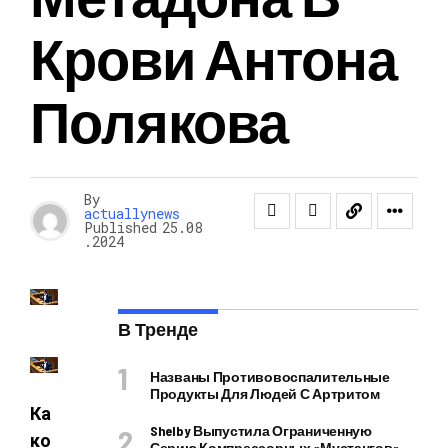
Крови Антона
Полякова
By
actuallynews
Published
25.08
.2024
В Тренде
Названы Противовоспалительные
Продукты Для Людей С Артритом
Ка
Shelby Выпустила Ограниченную
ко
Серию Компрессорных «Мустангов»