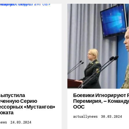
 Выпустила
Боевики Игнорируют 
иченную Серию
Перемирия, — Коман
ссорных «Мустангов»
ООС
оката
actuallynews
30.03.2024
news
24.03.2024