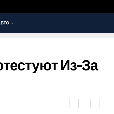
АВТО
отестуют Из-За