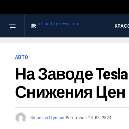
КРАС
АВТО
На Заводе Tesl
Снижения Цен Н
By
actuallynews
Published
24.03.2024