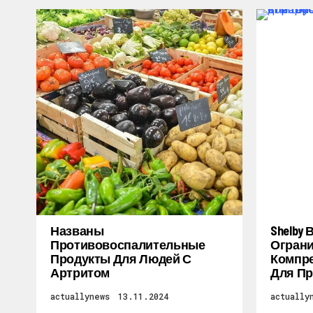
Названы
Shelby
Противовоспалительные
Огран
Продукты Для Людей С
Компре
Артритом
Для Пр
actuallynews
13.11.2024
actually