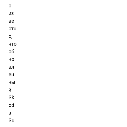
о
из
ве
стн
о,
что
об
но
вл
ен
ны
й
Sk
od
a
Su