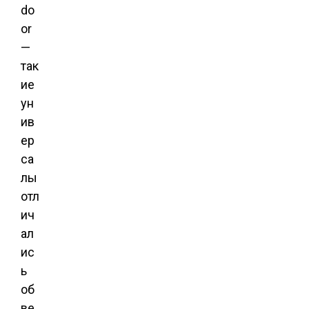
do
or
—
так
ие
ун
ив
ер
са
лы
отл
ич
ал
ис
ь
об
ве