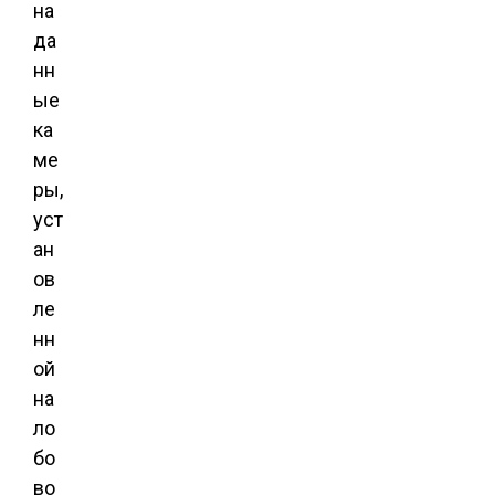
на
да
нн
ые
ка
ме
ры,
уст
ан
ов
ле
нн
ой
на
ло
бо
во