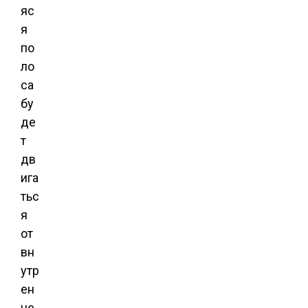
яс
я
по
ло
са
бу
де
т
дв
ига
тьс
я
от
вн
утр
ен
не