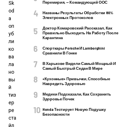
Перемирия, — Командующий ООС
Sk
od
Названы Результаты Обработки 80%
Электронных Протоколов
a
оп
Доктор Комаровский Рассказал, Как
Правильно Выходить На Работу После
уб
Карантина
ли
Спорткары Porsche И Lamborghini
ко
Сравнили В Гонке
ва
В Харькове Видели Самый Мощный И
ла
Самый Быстрый Седан В Мире
но
«Кухонные» Привычки, Способные
вы
Навредить Здоровью
й
Медики Подсказали, Как Сохранить
тиз
Здоровье Почек
ер
Honda Тестирует Новую Подушку
ре
Безопасности
ста
йл