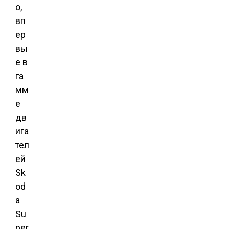
о,
вп
ер
вы
е в
га
мм
е
дв
ига
тел
ей
Sk
od
a
Su
per