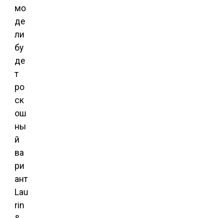
мо
де
ли
бу
де
т
ро
ск
ош
ны
й
ва
ри
ант
Lau
rin