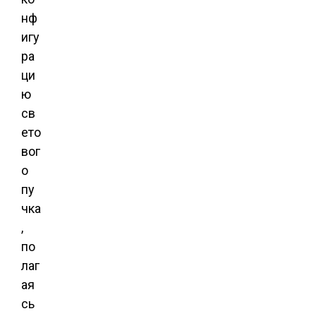
нф
игу
ра
ци
ю
св
ето
вог
о
пу
чка
,
по
лаг
ая
сь