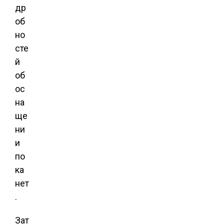
др
об
но
сте
й
об
ос
на
ще
ни
и
по
ка
нет
.
Зат