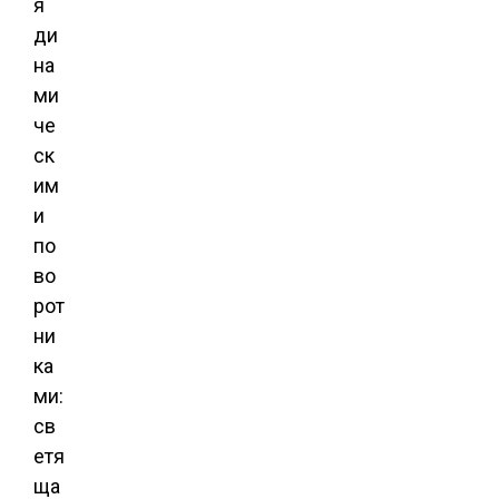
я
ди
на
ми
че
ск
им
и
по
во
рот
ни
ка
ми:
св
етя
ща