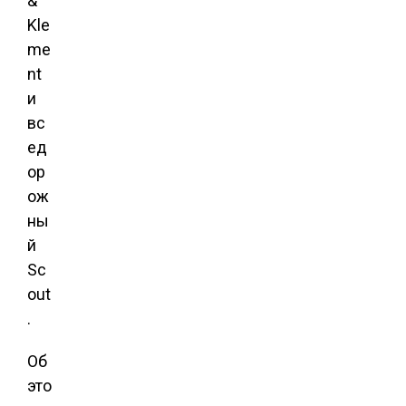
&
Kle
me
nt
и
вс
ед
ор
ож
ны
й
Sc
out
.
Об
это