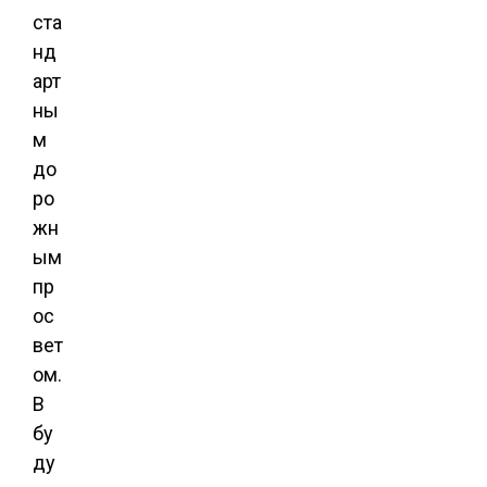
ста
нд
арт
ны
м
до
ро
жн
ым
пр
ос
вет
ом.
В
бу
ду