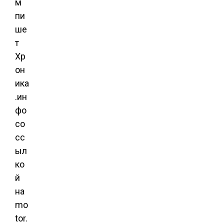
м
пи
ше
т
Хр
он
ика
.ин
фо
со
сс
ыл
ко
й
на
mo
tor.