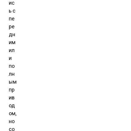
ис
ь с
пе
ре
дн
им
ил
и
по
лн
ым
пр
ив
од
ом,
но
со