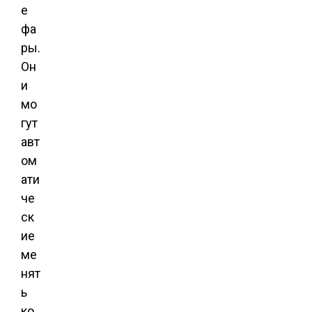
е
фа
ры.
Он
и
мо
гут
авт
ом
ати
че
ск
ие
ме
нят
ь
ко