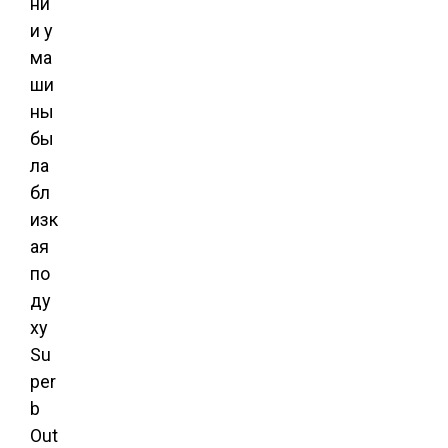
ни
и у
ма
ши
ны
бы
ла
бл
изк
ая
по
ду
ху
Su
per
b
Out