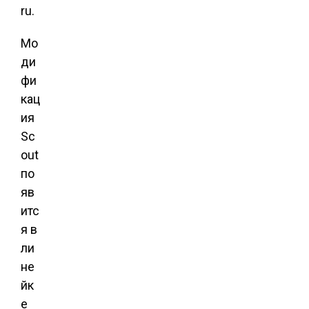
ru.
Мо
ди
фи
кац
ия
Sc
out
по
яв
итс
я в
ли
не
йк
е