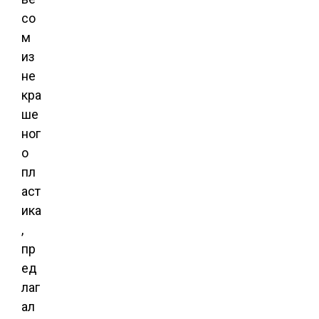
со
м
из
не
кра
ше
ног
о
пл
аст
ика
,
пр
ед
лаг
ал