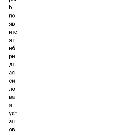
b
по
яв
итс
я г
иб
ри
дн
ая
си
ло
ва
я
уст
ан
ов