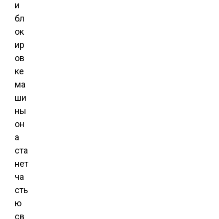
и
бл
ок
ир
ов
ке
ма
ши
ны
он
а
ста
нет
ча
сть
ю
св