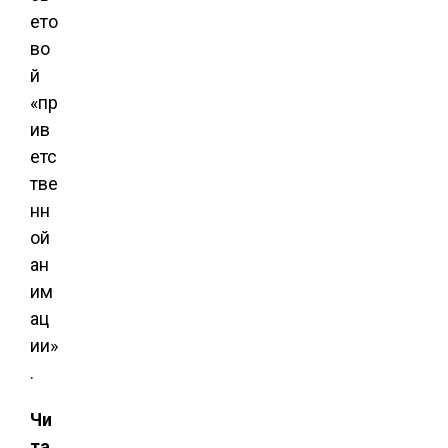
ето
во
й
«пр
ив
етс
тве
нн
ой
ан
им
ац
ии»
.
Чи
та