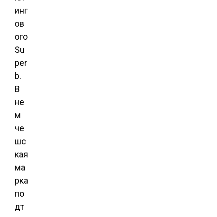
инг
ов
ого
Su
per
b.
В
не
м
че
шс
кая
ма
рка
по
дт