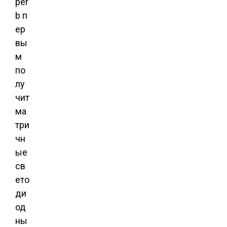
per
b п
ер
вы
м
по
лу
чит
ма
три
чн
ые
св
ето
ди
од
ны