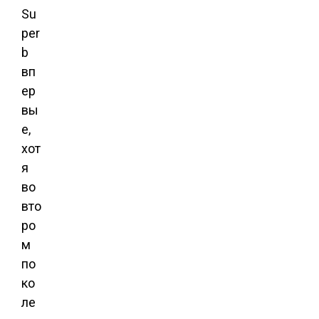
Su
per
b
вп
ер
вы
е,
хот
я
во
вто
ро
м
по
ко
ле