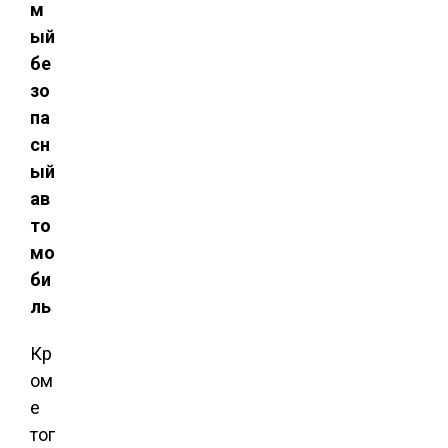
м
ый
бе
зо
па
сн
ый
ав
то
мо
би
ль
Кр
ом
е
тог