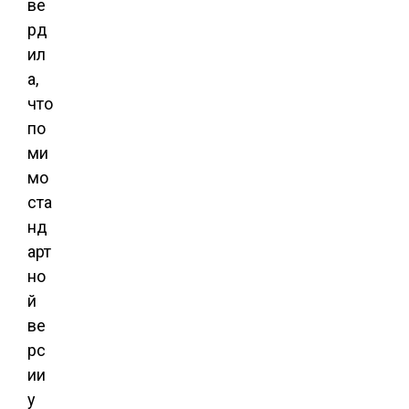
ве
рд
ил
а,
что
по
ми
мо
ста
нд
арт
но
й
ве
рс
ии
у