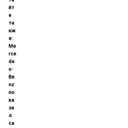
йт
е
та
кж
е:
Me
rce
de
s-
Be
nz
по
ка
за
л
са