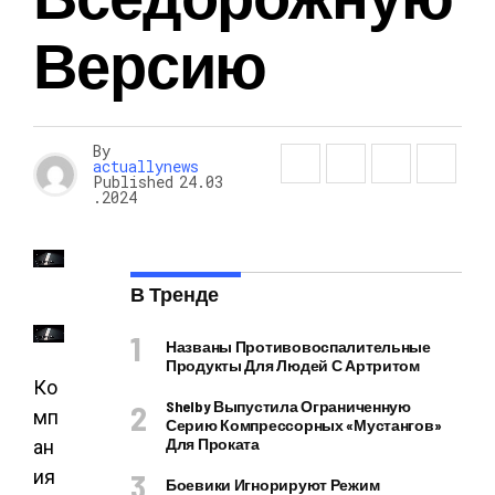
Версию
By
actuallynews
Published
24.03
.2024
В Тренде
Названы Противовоспалительные
Продукты Для Людей С Артритом
Ко
Shelby Выпустила Ограниченную
мп
Серию Компрессорных «Мустангов»
Для Проката
ан
ия
Боевики Игнорируют Режим