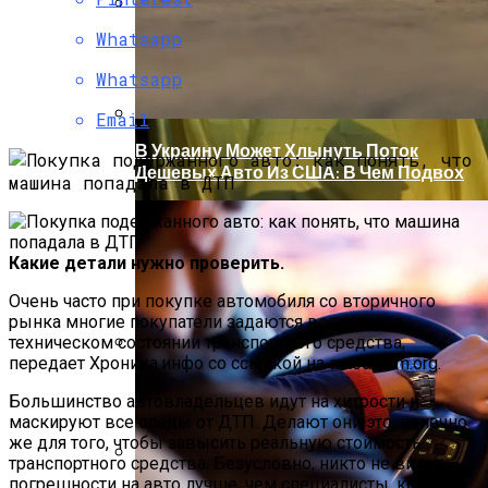
Whatsapp
В Свободе Объяснили Низкий Процент
На Выборах В Раду
Whatsapp
Email
В Украину Может Хлынуть Поток
Дешевых Авто Из США: В Чем Подвох
Какие детали нужно проверить.
Очень часто при покупке автомобиля со вторичного
рынка многие покупатели задаются вопросом о
техническом состоянии транспортного средства,
передает Хроника.инфо со ссылкой на avtodream.org.
Развенчаны Популярные Мифы О
Витаминах
Большинство автовладельцев идут на хитрости и
маскируют все следы от ДТП. Делают они это, конечно
же для того, чтобы завысить реальную стоимость
транспортного средства. Безусловно, никто не видит
погрешности на авто лучше, чем специалисты, которые