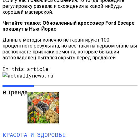
Если у вас появились сомнения, то тогда проведите
Названы Подержанные Автомобили
регулировку развала и схождения в какой-нибудь
Из Европы, Которые Чаще Всего
хорошей мастерской.
Покупают Украинцы
Читайте также: Обновленный кроссовер Ford Escape
покажут в Нью-Йорке
Данные методы конечно не гарантируют 100
процентного результата, но всё-таки на первом этапе вы
распознаете признаки ремонта, которые бывший
автовладелец пытался скрыть перед продажей.
In this article:
В Тренде
КРАСОТА И ЗДОРОВЬЕ