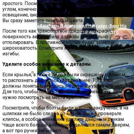
простого. Посмотрите на поверхность авто под острым
углом, конечно ещё одну из главных ролей сыграет
освещение, оно должно быть как минимум идеальным.
Вы сразу заметите перепады цвета.
«Аватар» Вдохновил Mercedes-Benz На
После того как транспортное средство покрасят,
Создание Футуристического Авто
поверхность автомобиля должны обязательно
отполировать. В противном случае будет заметна
шероховатость. Осмотрите места, где имеются резкие
изгибы.
Уделите особое внимание к деталям.
Если крылья, а также двери были окрашены целиком,
то распознать дефекты будет сложнее. Тогда вы
Коронавирус Может Передаться Через
должны понять, снимались ли детали кузова или нет.
Посылки AliExpress
Для того, чтобы понять снимались ли элементы, вам
нужно посмотреть на места крепления.
Посмотрите, чтобы болты были хорошо закручены, а на
Названы Даты Встречи Зеленского И
шляпках не было следов от ключа. Также проверьте
Трампа
клипсы, а особое внимание уделите дверным ручкам.
Чаще всего больше внимания уделяется самим дверям,
а вот про ручки забывают.