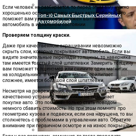
Если человек не разбирается, то перед этим ему нужно
хорошенько осмотреть пару новых автомобилей. Это
Топ-10 Самых Быстрых Серийных
поможет вам увидеть как должен выглядеть
Автомобилей
автомобиль в идеальном состоянии.
Проверяем толщину краски.
Даже при качественном окрашивании невозможно
скрыть слои, которые покрывают автомобиль. Если вы
видите значительные перепады толщины, то наверняка
там имеется толстый слой шпатлевки. Замерить толщину
вам поможет толщиномер или снимите один магнитик
Пневмония В Китае: Число Погибших
на холодильнике. В месте, где магнит прилипает
Удвоилось
сложнее, имеется большой слой шпатлевки.
Несмотря на повреждения, если бывший владелец их
качественно устранил, то это никак не помешает
покупке авто. Это поможет только стать поводом
Зеленский Летит На Встречу С
немного сбавить стоимость. Но при этом помните про
Эрдоганом И Варфоломеем
геометрию кузова и подвески, если она нарушена, то вы
столкнётесь с проблемами в управлении авто. Обратите
внимание при первичном осмотре и на износ покрышек.