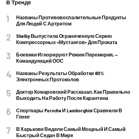
В Тренде
Названы Противовоспалительные Продукты
Для Людей С Артритом
Shelby Выпустила Ограниченную Серию
Компрессорных «Мустангов» Для Проката
Боевики Игнорируют Режим Перемирия, —
Командующий ООС
Названы Результаты Обработки 80%
Электронных Протоколов
Доктор Комаровский Рассказал, Как Правильно
Выходить На Работу После Карантина
Спорткары Porsche И Lamborghini Сравнили В
Гонке
В Харькове Видели Самый Мощный И Самый
Быстрый Седан В Мире