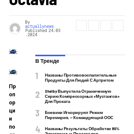
By
actuallynews
Published
24.03
.2024
В Тренде
Названы Противовоспалительные
Продукты Для Людей С Артритом
Пр
Shelby Выпустила Ограниченную
оп
Серию Компрессорных «Мустангов»
Для Проката
ор
ци
Боевики Игнорируют Режим
Перемирия, — Командующий ООС
и
по
Названы Результаты Обработки 80%
Электронных Протоколов