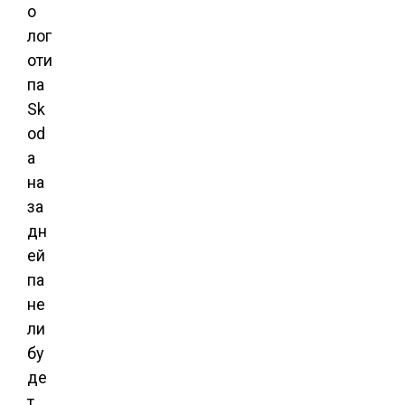
о
лог
оти
па
Sk
od
a
на
за
дн
ей
па
не
ли
бу
де
т