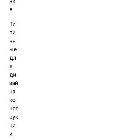
нк
е.
Ти
пи
чн
ые
дл
я
ди
зай
на
ко
нст
рук
ци
и