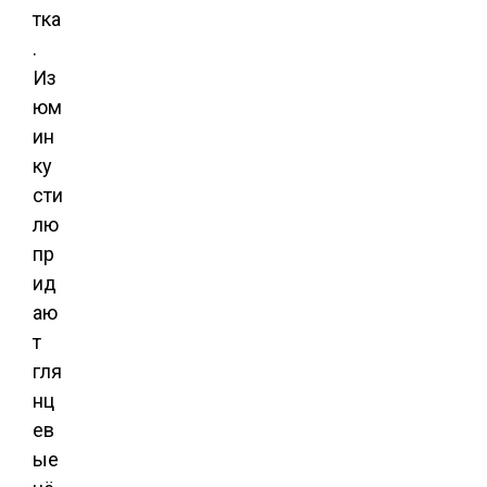
тка
.
Из
юм
ин
ку
сти
лю
пр
ид
аю
т
гля
нц
ев
ые