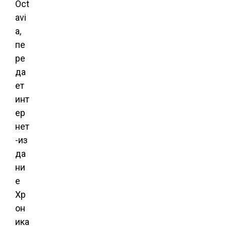
Oct
avi
a,
пе
ре
да
ет
инт
ер
нет
-из
да
ни
е
Хр
он
ика