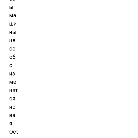
ы
ма
ши
ны
не
ос
об
о
из
ме
нят
ся:
но
ва
я
Oct