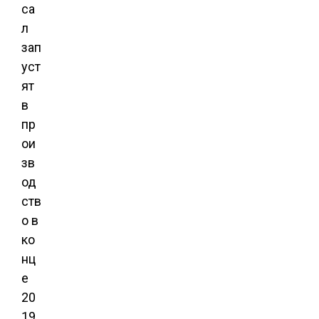
са
л
зап
уст
ят
в
пр
ои
зв
од
ств
о в
ко
нц
е
20
19