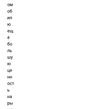
ом
об
ил
ю
ещ
ё
бо
ль
шу
ю
це
нн
ост
ь
на
ры