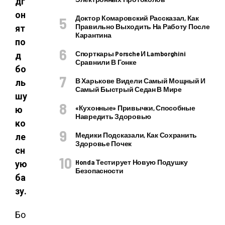
дг
он
Доктор Комаровский Рассказал, Как
Правильно Выходить На Работу После
ят
Карантина
по
Спорткары Porsche И Lamborghini
д
Сравнили В Гонке
бо
В Харькове Видели Самый Мощный И
ль
Самый Быстрый Седан В Мире
шу
«Кухонные» Привычки, Способные
ю
Навредить Здоровью
ко
Медики Подсказали, Как Сохранить
ле
Здоровье Почек
сн
Honda Тестирует Новую Подушку
ую
Безопасности
ба
зу.
Бо