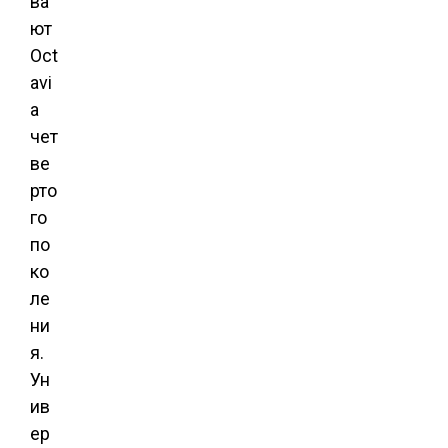
ва
ют
Oct
avi
a
чет
ве
рто
го
по
ко
ле
ни
я.
Ун
ив
ер