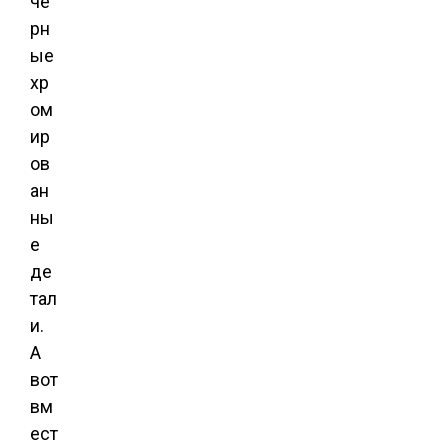
чё
рн
ые
хр
ом
ир
ов
ан
ны
е
де
тал
и.
А
вот
вм
ест