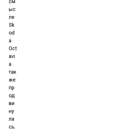
см
ыс
ле
Sk
od
a
Oct
avi
a
так
же
пр
од
ви
ну
ла
сь.