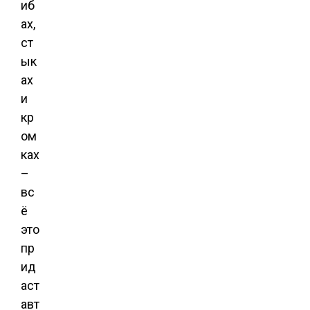
иб
ах,
ст
ык
ах
и
кр
ом
ках
–
вс
ё
это
пр
ид
аст
авт