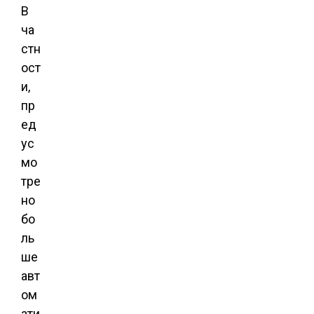
В
ча
стн
ост
и,
пр
ед
ус
мо
тре
но
бо
ль
ше
авт
ом
ати