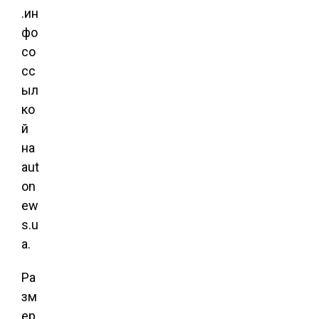
.ин
фо
со
сс
ыл
ко
й
на
aut
on
ew
s.u
a.
Ра
зм
ер