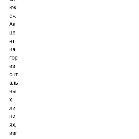
юк
с».
Ак
це
нт
на
гор
из
онт
аль
ны
х
ли
ни
ях,
изг