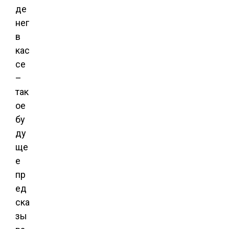
де
нег
в
кас
се
–
так
ое
бу
ду
ще
е
пр
ед
ска
зы