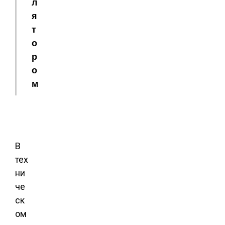
л
я
т
о
р
о
м
В
тех
ни
че
ск
ом