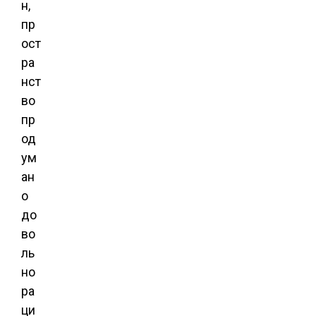
н,
пр
ост
ра
нст
во
пр
од
ум
ан
о
до
во
ль
но
ра
ци