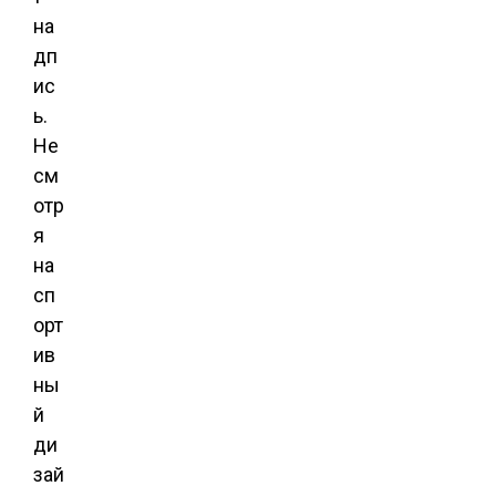
на
дп
ис
ь.
Не
см
отр
я
на
сп
орт
ив
ны
й
ди
зай