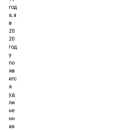
год
а, а
в
20
20
год
у
по
яв
итс
я
уд
ли
не
нн
ая