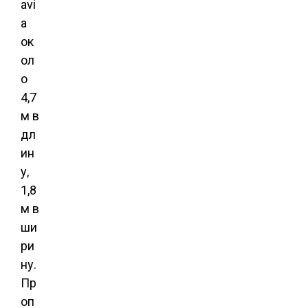
avi
a
ок
ол
о
4,7
м в
дл
ин
у,
1,8
м в
ши
ри
ну.
Пр
оп