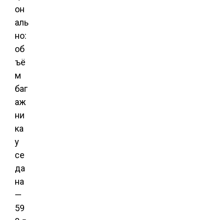
он
аль
но:
об
ъё
м
баг
аж
ни
ка
у
се
да
на
—
59