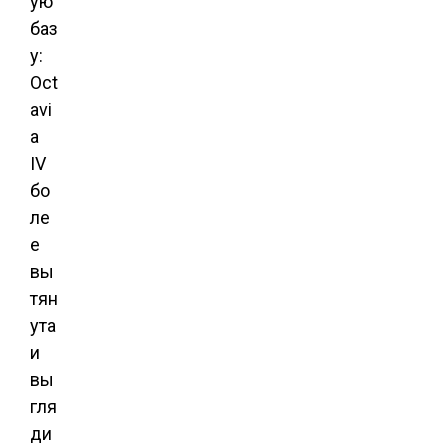
ую
баз
у:
Oct
avi
a
IV
бо
ле
е
вы
тян
ута
и
вы
гля
ди