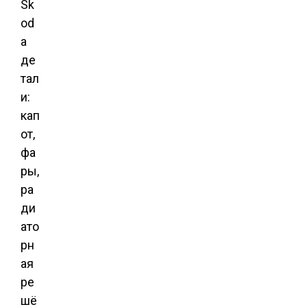
Sk
od
a
де
тал
и:
кап
от,
фа
ры,
ра
ди
ато
рн
ая
ре
шё