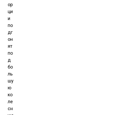
ор
ци
и
по
дг
он
ят
по
д
бо
ль
шу
ю
ко
ле
сн