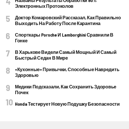
Названы Результаты Обработки 80%
Электронных Протоколов
Доктор Комаровский Рассказал, Как Правильно
Выходить На Работу После Карантина
Спорткары Porsche И Lamborghini Сравнили В
Гонке
В Харькове Видели Самый Мощный И Самый
Быстрый Седан В Мире
«Кухонные» Привычки, Способные Навредить
Здоровью
Медики Подсказали, Как Сохранить Здоровье
Почек
Honda Тестирует Новую Подушку Безопасности