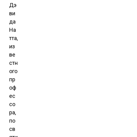
Дэ
ви
да
На
тта,
из
ве
стн
ого
пр
оф
ес
со
ра,
по
св