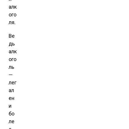
алк
ого
ля.
Ве
дь
алк
ого
ль
—
лег
ал
ен
и
бо
ле