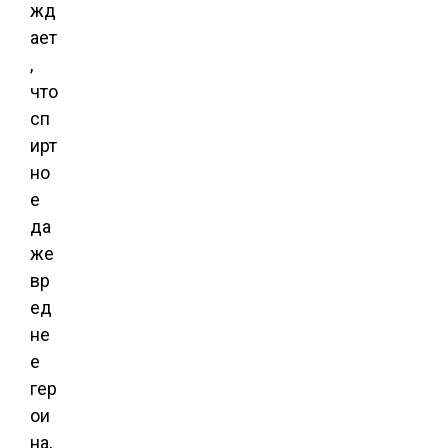
жд
ает
,
что
сп
ирт
но
е
да
же
вр
ед
не
е
гер
ои
на,