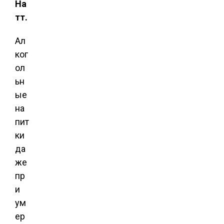
На
тт.
Ал
ког
ол
ьн
ые
на
пит
ки
да
же
пр
и
ум
ер