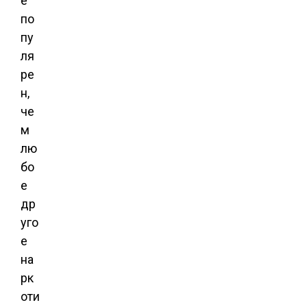
е
по
пу
ля
ре
н,
че
м
лю
бо
е
др
уго
е
на
рк
оти