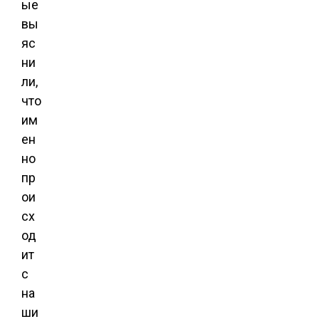
ые
вы
яс
ни
ли,
что
им
ен
но
пр
ои
сх
од
ит
с
на
ши