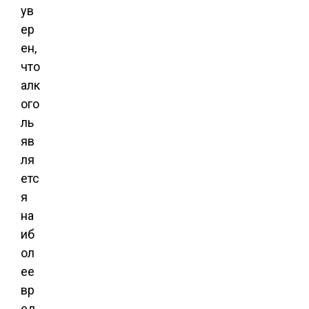
ув
ер
ен,
что
алк
ого
ль
яв
ля
етс
я
на
иб
ол
ее
вр
ед