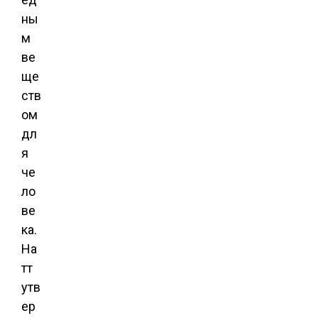
ны
м
ве
ще
ств
ом
дл
я
че
ло
ве
ка.
На
тт
утв
ер