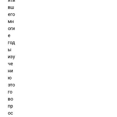
яти
вш
его
мн
оги
е
год
ы
изу
че
ни
ю
это
го
во
пр
ос