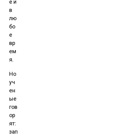
е и
в
лю
бо
е
вр
ем
я.
Но
уч
ен
ые
гов
ор
ят:
зап