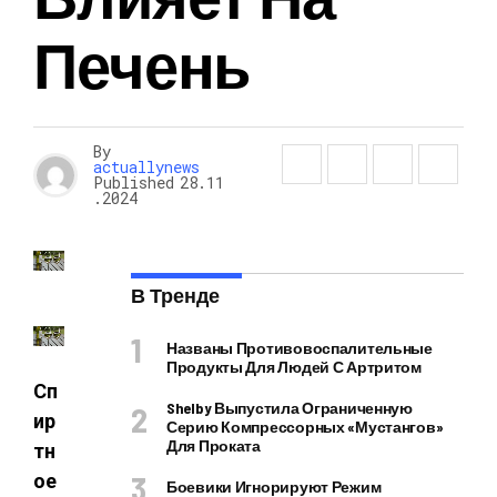
Печень
By
actuallynews
Published
28.11
.2024
В Тренде
Названы Противовоспалительные
Продукты Для Людей С Артритом
Сп
Shelby Выпустила Ограниченную
ир
Серию Компрессорных «Мустангов»
Для Проката
тн
ое
Боевики Игнорируют Режим