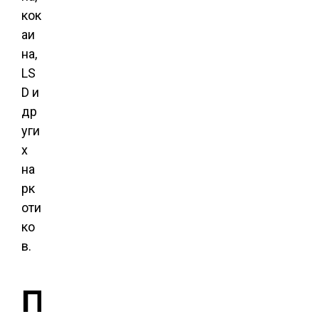
кок
аи
на,
LS
D и
др
уги
х
на
рк
оти
ко
в.
П