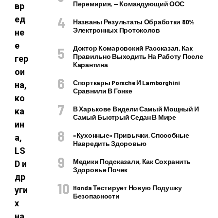
Перемирия, — Командующий ООС
вр
ед
Названы Результаты Обработки 80%
Электронных Протоколов
не
е
Доктор Комаровский Рассказал, Как
Правильно Выходить На Работу После
гер
Карантина
ои
Спорткары Porsche И Lamborghini
на,
Сравнили В Гонке
ко
В Харькове Видели Самый Мощный И
ка
Самый Быстрый Седан В Мире
ин
«Кухонные» Привычки, Способные
а,
Навредить Здоровью
LS
Медики Подсказали, Как Сохранить
D и
Здоровье Почек
др
Honda Тестирует Новую Подушку
уги
Безопасности
х
на