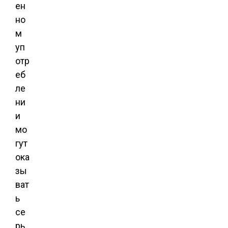
ен
но
м
уп
отр
еб
ле
ни
и
мо
гут
ока
зы
ват
ь
се
рь