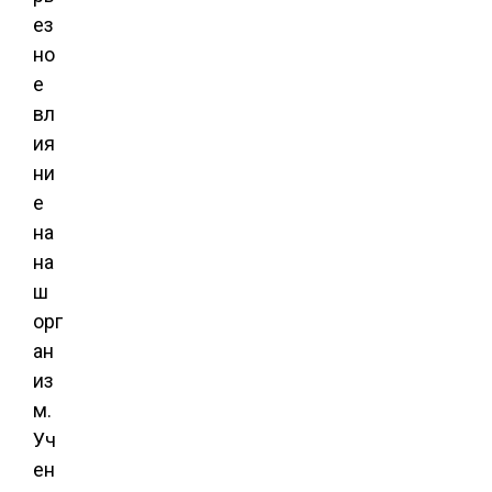
ез
но
е
вл
ия
ни
е
на
на
ш
орг
ан
из
м.
Уч
ен