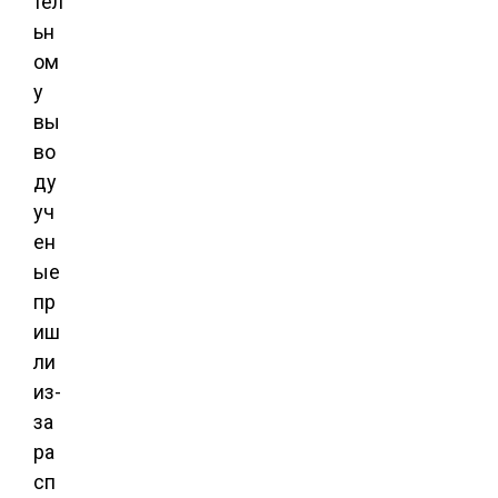
тел
ьн
ом
у
вы
во
ду
уч
ен
ые
пр
иш
ли
из-
за
ра
сп