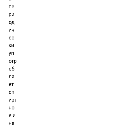
пе
ри
од
ич
ес
ки
уп
отр
еб
ля
ет
сп
ирт
но
е и
не