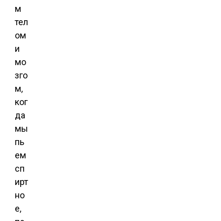
м
тел
ом
и
мо
зго
м,
ког
да
мы
пь
ем
сп
ирт
но
е,