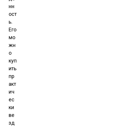
нн
ост
ь.
Его
мо
жн
о
куп
ить
пр
акт
ич
ес
ки
ве
зд