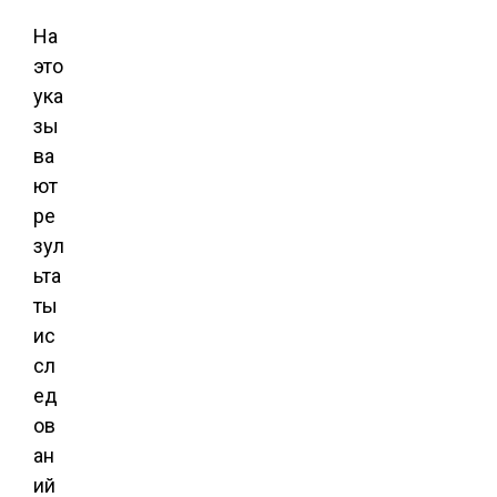
На
это
ука
зы
ва
ют
ре
зул
ьта
ты
ис
сл
ед
ов
ан
ий