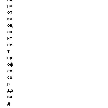
рк
от
ик
ов,
сч
ит
ае
т
пр
оф
ес
со
р
Дэ
ви
д