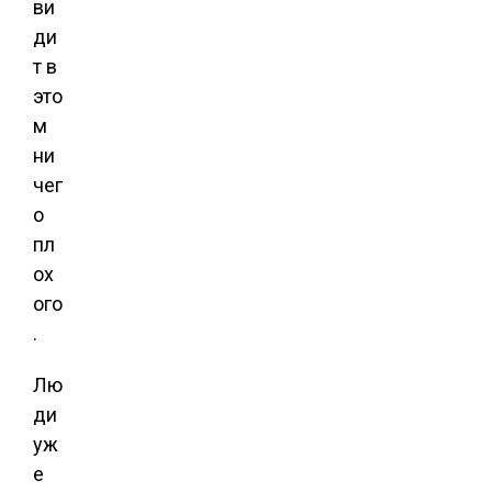
ви
ди
т в
это
м
ни
чег
о
пл
ох
ого
.
Лю
ди
уж
е