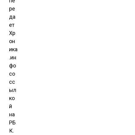
пе
ре
да
ет
Хр
он
ика
.ин
фо
со
сс
ыл
ко
й
на
РБ
К.