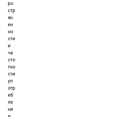
ро
стр
ан
ен
но
сти
и
ча
сто
тно
сти
уп
отр
еб
ле
ни
я