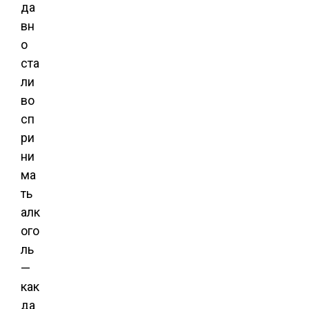
да
вн
о
ста
ли
во
сп
ри
ни
ма
ть
алк
ого
ль
—
как
да