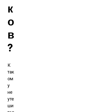
к
о
в
?
К
так
ом
у
не
уте
ши