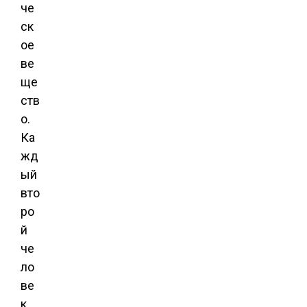
че
ск
ое
ве
ще
ств
о.
Ка
жд
ый
вто
ро
й
че
ло
ве
к