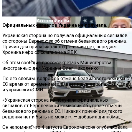
Топ-10 Самых Быстрых Серийных
Автомобилей
Официальных сигналов Украина не получала.
Украинская сторона не получала официальных сигналов
со стороны Евросоюза об отмене безвизового режима.
Причин для принятия такого решения нет, передает
Хроника.инфо со ссылкой на РБК.
Об этом сообщил пресс-секретарь Министерства
иностранных дел Украины Олег Николенко.
Развенчан Популярный Миф О
Быстром Похудении
По его словам, вопрос об отмене безвизового режима с
ЕС время от времени всплывает как в европейских, так
и украинских СМИ.
«Украинская сторона не получала официальных
Названы Даты Встречи Зеленского И
сигналов от Европейской комиссии об угрозе отмены
Трампа
безвизового режима с ЕС. Никаких причин для такого
решения нет и быть не может», — добавил дипломат.
Он напомнил, что 4 августа Еврокомиссия опубликовала