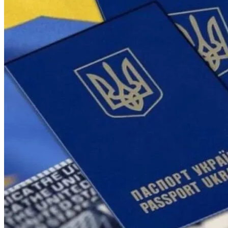
«Аватар» Вдохновил Mercedes-Benz На
Создание Футуристического Авто
Врачи Объяснили, Почему Нельзя
Часто Пить Кофе
Симоненко Пытается Снять Запрет На
Деятельность КПУ