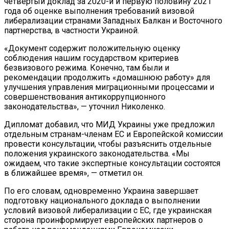
четвертый доклад за 2020-й и первую половину 2021
Названы Подержанные Автомобили
года об оценке выполнения требований визовой
Из Европы, Которые Чаще Всего
либерализации странами Западных Балкан и Восточного
Покупают Украинцы
партнерства, в частности Украиной.
«Документ содержит положительную оценку
соблюдения нашим государством критериев
безвизового режима. Конечно, там были и
рекомендации продолжить «домашнюю работу» для
улучшения управления миграционными процессами и
совершенствования антикоррупционного
законодательства», — уточнил Николенко.
Дипломат добавил, что МИД Украины уже предложил
отдельным странам-членам ЕС и Европейской комиссии
провести консультации, чтобы разъяснить отдельные
положения украинского законодательства. «Мы
ожидаем, что такие экспертные консультации состоятся
в ближайшее время», — отметил он.
По его словам, одновременно Украина завершает
подготовку национального доклада о выполнении
условий визовой либерализации с ЕС, где украинская
сторона проинформирует европейских партнеров о