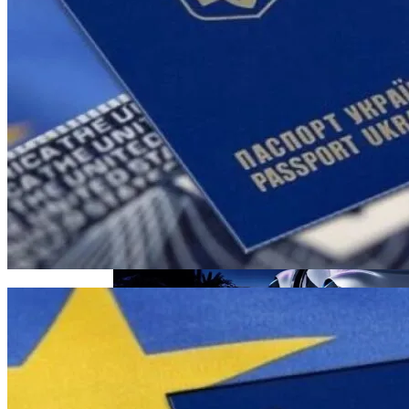
В Свободе Объяснили Низкий Процент
На Выборах В Раду
Названы Автомобили, Владельцы
Которых Чаще Всего Превышают
Скорость
Назван Способ Быстро Восстановить
Организм После Праздников
Женщине, Подкупавшей Избирателей,
Грозит Тюрьма