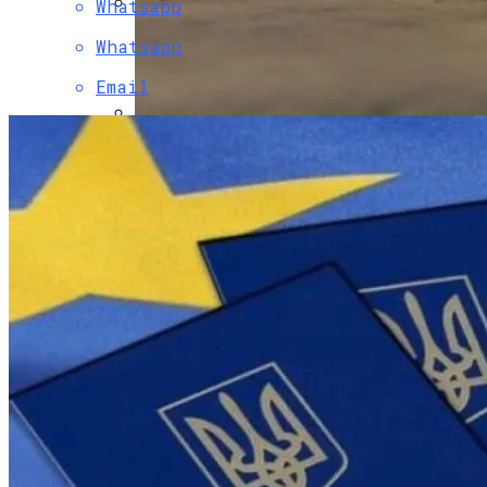
Whatsapp
Инаугурация Миели: Аргентина —
Whatsapp
Резкий Поворот Направо
Email
В Украину Может Хлынуть Поток
Дешевых Авто Из США: В Чем Подвох
Развенчан Популярный Миф О Вреде
Рыбы