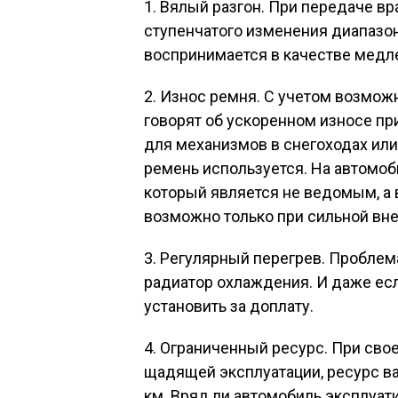
1. Вялый разгон. При передаче в
ступенчатого изменения диапазон
воспринимается в качестве медл
2. Износ ремня. С учетом возмож
говорят об ускоренном износе пр
для механизмов в снегоходах ил
ремень используется. На автомо
который является не ведомым, а 
возможно только при сильной вне
3. Регулярный перегрев. Проблема
радиатор охлаждения. И даже есл
установить за доплату.
4. Ограниченный ресурс. При св
щадящей эксплуатации, ресурс ва
км. Вряд ли автомобиль эксплуат