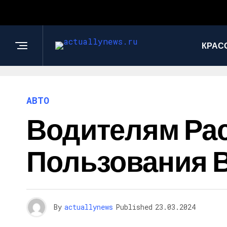
КРАС
АВТО
Водителям Ра
Пользования 
By
actuallynews
Published
23.03.2024